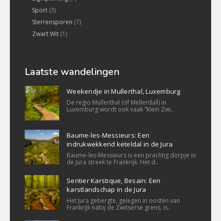
Sport
(3)
Sterrensporen
(7)
Zwart Wit
(1)
Laatste wandelingen
Weekendje in Mullerthal, Luxemburg
De regio Mullerthal (of Mëllerdall) in
Luxemburg wordt ook vaak “klein Zwi..
Baume-les-Messieurs: Een
indrukwekkend keteldal in de Jura
Baume-les-Messieurs is een prachtig dorpje in
de Jura streek te Frankrijk. Het d..
Sentier Karstique, Besain: Een
karstlandschap in de Jura
Het Jura gebergte, gelegen in oosten van
Frankrijk nabij de Zwitserse grens, is..