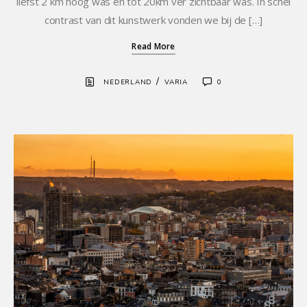
liefst 2 km hoog was en tot 20km ver zichtbaar was. In schel
contrast van dit kunstwerk vonden we bij de […]
Read More
/
NEDERLAND
VARIA
0