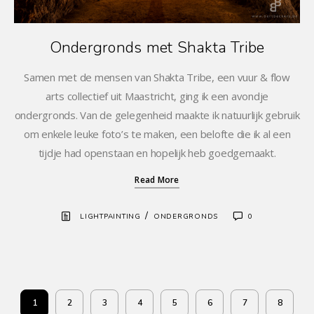
Ondergronds met Shakta Tribe
Samen met de mensen van Shakta Tribe, een vuur & flow
arts collectief uit Maastricht, ging ik een avondje
ondergronds. Van de gelegenheid maakte ik natuurlijk gebruik
om enkele leuke foto’s te maken, een belofte die ik al een
tijdje had openstaan en hopelijk heb goedgemaakt.
Read More
/
LIGHTPAINTING
ONDERGRONDS
0
1
2
3
4
5
6
7
8