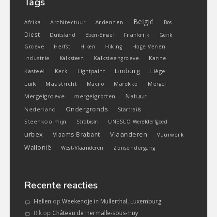
Tags
België
Ardennen
Afrika
Architectuur
Bos
Diest
Frankrijk
Duitsland
Eben-Emael
Genk
Groeve
Herfst
Hiken
Hiking
Hoge Venen
Industrie
Kanne
Kalksteen
Kalksteengroeve
Limburg
Kasteel
Liège
Kerk
Lightpaint
Luik
Maastricht
Macro
Marokko
Mergel
Natuur
Mergelgroeve
mergelgrotten
Ondergronds
Nederland
Startrails
Steenkoolmijn
Strobism
UNESCO Werelderfgoed
urbex
Vlaanderen
Vlaams-Brabant
Vuurwerk
Wallonië
West-Vlaanderen
Zonsondergang
Recente reacties
Hellen
op
Weekendje in Mullerthal, Luxemburg
Rik
op
Château de Hermalle-sous-Huy