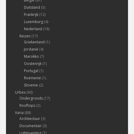
Belgie
(87)
Duitsland
(5)
Frankrijk
(12)
Luxemburg
(4)
Nederland
(18)
Reizen
(17)
Griekenland
(1)
Jordanië
(4)
Marokko
(7)
Oostenrijk
(1)
Portugal
(1)
Roemenië
(1)
Slovenie
(2)
Urbex
(60)
Ondergronds
(17)
Rooftops
(2)
Varia
(88)
Architectuur
(3)
Documentair
(3)
Lightpainting
(7)