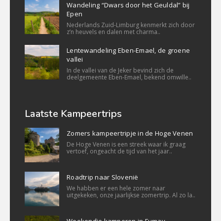
Wandeling “Dwars door het Geuldal” bij
Epen
Nederlands Zuid-Limburg kenmerkt zich door
z’n heuvels en dalen met charma..
Lentewandeling Eben-Emael, de groene
vallei
In de vallei van de Jeker bevind zich de
deelgemeente Eben-Emael, bekend omwille..
Laatste Kampeertrips
Zomers kampeertripje in de Hoge Venen
De Hoge Venen is een streek waar ik graag
vertoef, ongeacht de tijd van het jaar..
Roadtrip naar Slovenië
We habben er een hele zomer naar
uitgekeken, onze jaarlijkse zomertrip. Al zo la..
Weekendje kamperen in Fumay