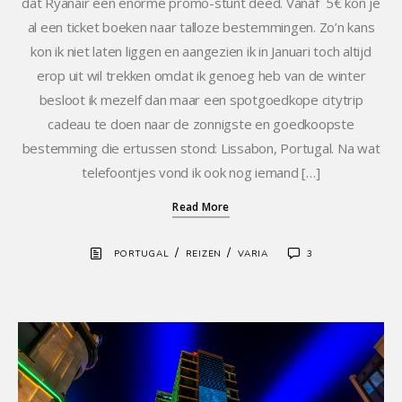
dat Ryanair een enorme promo-stunt deed. Vanaf 5€ kon je
al een ticket boeken naar talloze bestemmingen. Zo’n kans
kon ik niet laten liggen en aangezien ik in Januari toch altijd
erop uit wil trekken omdat ik genoeg heb van de winter
besloot ik mezelf dan maar een spotgoedkope citytrip
cadeau te doen naar de zonnigste en goedkoopste
bestemming die ertussen stond: Lissabon, Portugal. Na wat
telefoontjes vond ik ook nog iemand […]
Read More
/
/
PORTUGAL
REIZEN
VARIA
3