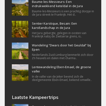
Baume-les-Messieurs: Een
indrukwekkend keteldal in de Jura
Baume-les-Messieurs is een prachtig dorpje in
de Jura streek te Frankrijk. Het d..
Sentier Karstique, Besain: Een
karstlandschap in de Jura
Het Jura gebergte, gelegen in oosten van
Frankrijk nabij de Zwitserse grens, is..
Wandeling “Dwars door het Geuldal” bij
Epen
Nederlands Zuid-Limburg kenmerkt zich door
z’n heuvels en dalen met charma..
Lentewandeling Eben-Emael, de groene
vallei
In de vallei van de Jeker bevind zich de
deelgemeente Eben-Emael, bekend omwille..
Laatste Kampeertrips