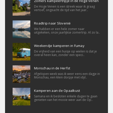
Zomers kampeertripje in de Hoge Venen
De Hoge Venen is een streek waar ik graag
vertoef, ongeacht de tijd van het jaar..
Roadtrip naar Slovenië
We habben er een hele zomer naar
uitgekeken, onze jaarlijkse zomertrip. Al zo la..
Weekendje kamperen in Fumay
De vrijheid van een huisje op wielen is dat je
overal heen kan, zonder een speci..
Monschau in de Herfst
Afgelopen week was ik weer eens een dagje in
Monschau, een klein dorpje met idyl..
Kamperen aan de Opaalkust
Samana en ik besloten enkele dagen te gaan
genieten van het mooie weer aan de Op..