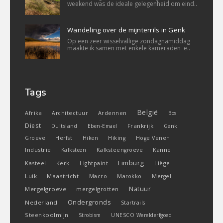
weekend was de ideale gelegenheid om eind..
Wandeling over de mijnterrils in Genk
Op een zeer wisselvallige zondagnamiddag
maakte ik samen met enkele kameraden e..
Tags
België
Ardennen
Afrika
Architectuur
Bos
Diest
Frankrijk
Duitsland
Eben-Emael
Genk
Groeve
Herfst
Hiken
Hiking
Hoge Venen
Industrie
Kanne
Kalksteen
Kalksteengroeve
Limburg
Kasteel
Liège
Kerk
Lightpaint
Luik
Maastricht
Macro
Marokko
Mergel
Natuur
Mergelgroeve
mergelgrotten
Ondergronds
Nederland
Startrails
Steenkoolmijn
Strobism
UNESCO Werelderfgoed