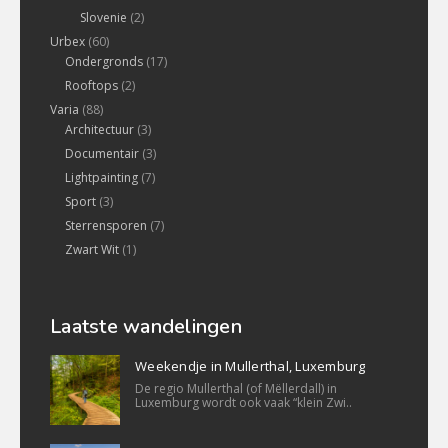
Slovenie
(2)
Urbex
(60)
Ondergronds
(17)
Rooftops
(2)
Varia
(88)
Architectuur
(3)
Documentair
(3)
Lightpainting
(7)
Sport
(3)
Sterrensporen
(7)
Zwart Wit
(1)
Laatste wandelingen
Weekendje in Mullerthal, Luxemburg
De regio Mullerthal (of Mëllerdall) in
Luxemburg wordt ook vaak “klein Zwi..