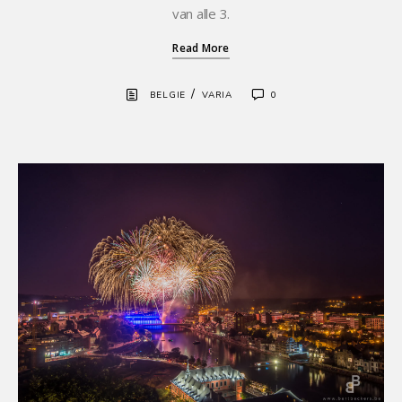
van alle 3.
Read More
/
BELGIE
VARIA
0