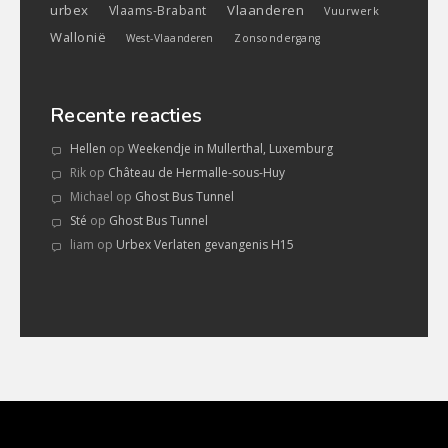
urbex
Vlaanderen
Vlaams-Brabant
Vuurwerk
Wallonië
West-Vlaanderen
Zonsondergang
Recente reacties
Hellen
op
Weekendje in Mullerthal, Luxemburg
Rik
op
Château de Hermalle-sous-Huy
Michael
op
Ghost Bus Tunnel
Sté
op
Ghost Bus Tunnel
liam
op
Urbex Verlaten gevangenis H15