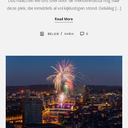
Dus haastten we ons snel door de mensenmassa nog naar
deze plek, die inmiddels al vol kijklustigen stond. Gelukkig […]
Read More
/
BELGIE
VARIA
0