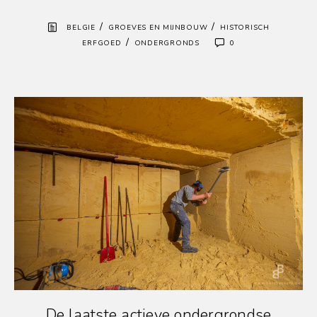
/
/
BELGIE
GROEVES EN MIJNBOUW
HISTORISCH
/
ERFGOED
ONDERGRONDS
0
De laatste actieve ondergrondse