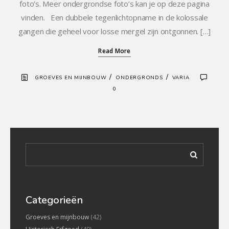
foto’s. Meer ondergrondse foto’s kan je op deze pagina
vinden. Een dubbele tegenlichtopname in de kolossale
gangen die geheel voor losse mergel zijn ontgonnen. […]
Read More
/
/
GROEVES EN MIJNBOUW
ONDERGRONDS
VARIA
0
Categorieën
Groeves en mijnbouw
(42)