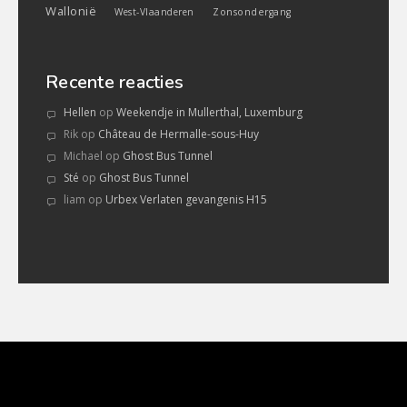
Wallonië
West-Vlaanderen
Zonsondergang
Recente reacties
Hellen
op
Weekendje in Mullerthal, Luxemburg
Rik
op
Château de Hermalle-sous-Huy
Michael
op
Ghost Bus Tunnel
Sté
op
Ghost Bus Tunnel
liam
op
Urbex Verlaten gevangenis H15