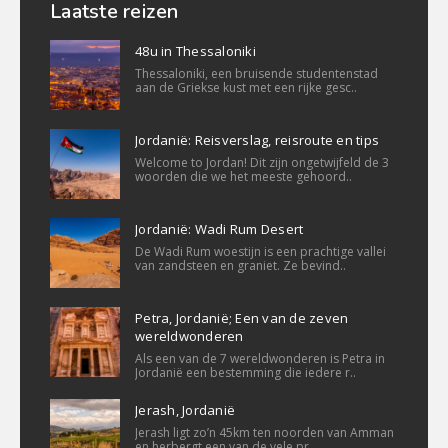
Laatste reizen
48u in Thessaloniki
Thessaloniki, een bruisende studentenstad
aan de Griekse kust met een rijke gesc..
Jordanië: Reisverslag, reisroute en tips
Welcome to Jordan! Dit zijn ongetwijfeld de 3
woorden die we het meeste gehoord..
Jordanië: Wadi Rum Desert
De Wadi Rum woestijn is een prachtige vallei
van zandsteen en graniet. Ze bevind..
Petra, Jordanië; Een van de zeven
wereldwonderen
Als een van de 7 wereldwonderen is Petra in
Jordanië een bestemming die iedere r..
Jerash, Jordanië
Jerash ligt zo’n 45km ten noorden van Amman
en herbergt een van de vele pr..