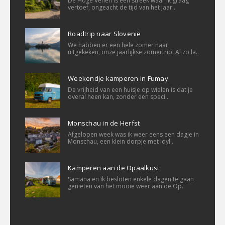
De Hoge Venen is een streek waar ik graag
vertoef, ongeacht de tijd van het jaar..
Roadtrip naar Slovenië
We habben er een hele zomer naar
uitgekeken, onze jaarlijkse zomertrip. Al zo la..
Weekendje kamperen in Fumay
De vrijheid van een huisje op wielen is dat je
overal heen kan, zonder een speci..
Monschau in de Herfst
Afgelopen week was ik weer eens een dagje in
Monschau, een klein dorpje met idyl..
Kamperen aan de Opaalkust
Samana en ik besloten enkele dagen te gaan
genieten van het mooie weer aan de Op..