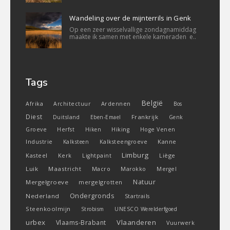
Wandeling over de mijnterrils in Genk
Op een zeer wisselvallige zondagnamiddag
maakte ik samen met enkele kameraden e..
Tags
België
Ardennen
Afrika
Architectuur
Bos
Diest
Frankrijk
Duitsland
Eben-Emael
Genk
Groeve
Herfst
Hiken
Hiking
Hoge Venen
Industrie
Kanne
Kalksteen
Kalksteengroeve
Limburg
Kasteel
Liège
Kerk
Lightpaint
Luik
Maastricht
Macro
Marokko
Mergel
Natuur
Mergelgroeve
mergelgrotten
Ondergronds
Nederland
Startrails
Steenkoolmijn
Strobism
UNESCO Werelderfgoed
urbex
Vlaanderen
Vlaams-Brabant
Vuurwerk