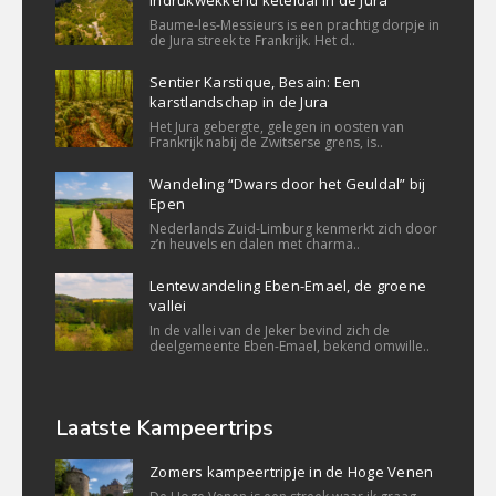
indrukwekkend keteldal in de Jura
Baume-les-Messieurs is een prachtig dorpje in
de Jura streek te Frankrijk. Het d..
Sentier Karstique, Besain: Een
karstlandschap in de Jura
Het Jura gebergte, gelegen in oosten van
Frankrijk nabij de Zwitserse grens, is..
Wandeling “Dwars door het Geuldal” bij
Epen
Nederlands Zuid-Limburg kenmerkt zich door
z’n heuvels en dalen met charma..
Lentewandeling Eben-Emael, de groene
vallei
In de vallei van de Jeker bevind zich de
deelgemeente Eben-Emael, bekend omwille..
Laatste Kampeertrips
Zomers kampeertripje in de Hoge Venen