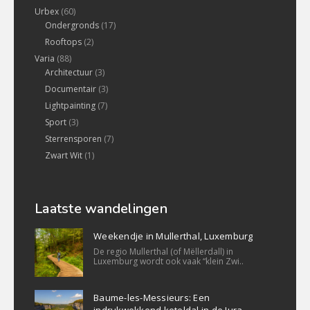
Urbex
(60)
Ondergronds
(17)
Rooftops
(2)
Varia
(88)
Architectuur
(3)
Documentair
(3)
Lightpainting
(7)
Sport
(3)
Sterrensporen
(7)
Zwart Wit
(1)
Laatste wandelingen
Weekendje in Mullerthal, Luxemburg
De regio Mullerthal (of Mëllerdall) in
Luxemburg wordt ook vaak “klein Zwi..
Baume-les-Messieurs: Een