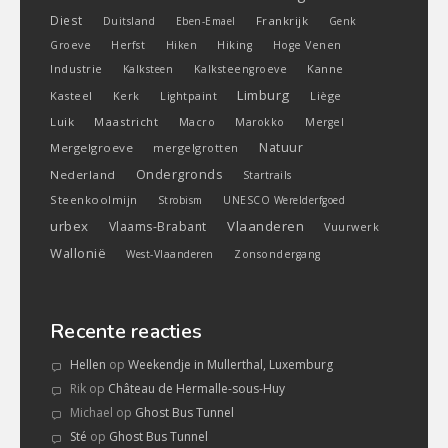
Diest
Frankrijk
Duitsland
Eben-Emael
Genk
Groeve
Herfst
Hiken
Hiking
Hoge Venen
Industrie
Kanne
Kalksteen
Kalksteengroeve
Limburg
Kasteel
Liège
Kerk
Lightpaint
Luik
Maastricht
Macro
Marokko
Mergel
Natuur
Mergelgroeve
mergelgrotten
Ondergronds
Nederland
Startrails
Steenkoolmijn
Strobism
UNESCO Werelderfgoed
urbex
Vlaanderen
Vlaams-Brabant
Vuurwerk
Wallonië
West-Vlaanderen
Zonsondergang
Recente reacties
Hellen
op
Weekendje in Mullerthal, Luxemburg
Rik
op
Château de Hermalle-sous-Huy
Michael
op
Ghost Bus Tunnel
Sté
op
Ghost Bus Tunnel