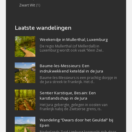
Zwart Wit
(1)
Laatste wandelingen
Weekendje in Mullerthal, Luxemburg
De regio Mullerthal (of Mëllerdall) in
Luxemburg wordt ook vaak “klein Zwi..
Baume-les-Messieurs: Een
indrukwekkend keteldal in de Jura
Baume-les-Messieurs is een prachtig dorpje in
de Jura streek te Frankrijk. Het d..
Sentier Karstique, Besain: Een
karstlandschap in de Jura
Het Jura gebergte, gelegen in oosten van
Frankrijk nabij de Zwitserse grens, is..
Wandeling “Dwars door het Geuldal” bij
Epen
Nederlands Zuid-Limburg kenmerkt zich door