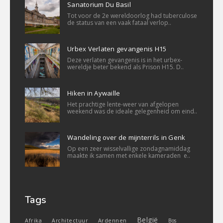
Sanatorium Du Basil
Tot voor de 2e wereldoorlog had tuberculose
de status van een vaak fataal verlop..
Urbex Verlaten gevangenis H15
Deze verlaten gevangenis is in het urbex-
wereldje beter bekend als Prison H15. D..
Hiken in Aywaille
Het prachtige lente-weer van afgelopen
weekend was de ideale gelegenheid om eind..
Wandeling over de mijnterrils in Genk
Op een zeer wisselvallige zondagnamiddag
maakte ik samen met enkele kameraden e..
Tags
België
Ardennen
Afrika
Architectuur
Bos