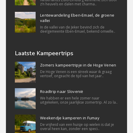
z’n heuvels en dalen met charma..
Lentewandeling Eben-Emael, de groene
vallei
In de vallei van de Jeker bevind zich de
deelgemeente Eben-Emael, bekend omwille..
Laatste Kampeertrips
Zomers kampeertripje in de Hoge Venen
De Hoge Venen is een streek waar ik graag
vertoef, ongeacht de tijd van het jaar..
Roadtrip naar Slovenië
We habben er een hele zomer naar
uitgekeken, onze jaarlijkse zomertrip. Al zo la..
Weekendje kamperen in Fumay
De vrijheid van een huisje op wielen is dat je
overal heen kan, zonder een speci..