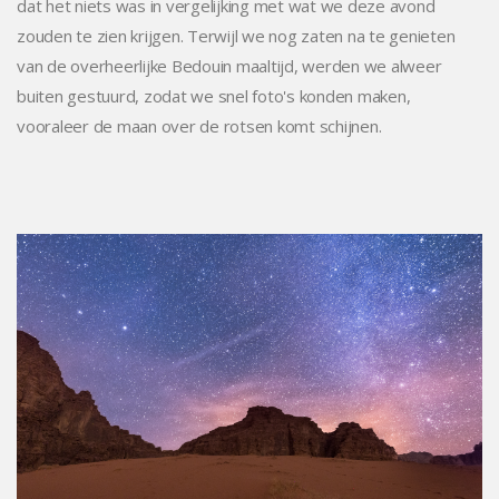
dat het niets was in vergelijking met wat we deze avond
zouden te zien krijgen. Terwijl we nog zaten na te genieten
van de overheerlijke Bedouin maaltijd, werden we alweer
buiten gestuurd, zodat we snel foto's konden maken,
vooraleer de maan over de rotsen komt schijnen.