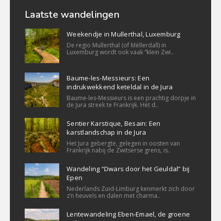
Laatste wandelingen
Weekendje in Mullerthal, Luxemburg
De regio Mullerthal (of Mëllerdall) in
Luxemburg wordt ook vaak “klein Zwi..
Baume-les-Messieurs: Een
indrukwekkend keteldal in de Jura
Baume-les-Messieurs is een prachtig dorpje in
de Jura streek te Frankrijk. Het d..
Sentier Karstique, Besain: Een
karstlandschap in de Jura
Het Jura gebergte, gelegen in oosten van
Frankrijk nabij de Zwitserse grens, is..
Wandeling “Dwars door het Geuldal” bij
Epen
Nederlands Zuid-Limburg kenmerkt zich door
z’n heuvels en dalen met charma..
Lentewandeling Eben-Emael, de groene