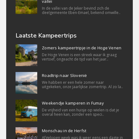
vallei
In de vallei van de Jeker bevind zich de
deelgemeente Eben-Emael, bekend omwille..
Laatste Kampeertrips
Zomers kampeertripje in de Hoge Venen
De Hoge Venen is een streek waar ik graag
vertoef, ongeacht de tijd van het jaar..
Roadtrip naar Slovenië
We habben er een hele zomer naar
uitgekeken, onze jaarlijkse zomertrip. Al zo la..
Weekendje kamperen in Fumay
De vrijheid van een huisje op wielen is dat je
overal heen kan, zonder een speci..
Monschau in de Herfst
Afgelopen week was ik weer eens een dagje in