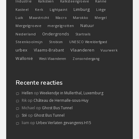
Industrie
Kanne
Kalksteen
Kalksteengroeve
Limburg
Kasteel
Liège
Kerk
Lightpaint
Luik
Maastricht
Macro
Marokko
Mergel
Natuur
Mergelgroeve
mergelgrotten
Ondergronds
Nederland
Startrails
Steenkoolmijn
Strobism
UNESCO Werelderfgoed
urbex
Vlaanderen
Vlaams-Brabant
Vuurwerk
Wallonië
West-Vlaanderen
Zonsondergang
Recente reacties
Hellen
op
Weekendje in Mullerthal, Luxemburg
Rik
op
Château de Hermalle-sous-Huy
Michael
op
Ghost Bus Tunnel
Sté
op
Ghost Bus Tunnel
liam
op
Urbex Verlaten gevangenis H15