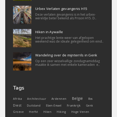
Urbex Verlaten gevangenis H15
Deze verlaten gevangenis is in het urbex-
wereldje beter bekend als Prison H15. D..
Hiken in Aywaille
Het prachtige lente-weer van afgelopen
weekend was de ideale gelegenheid om eind..
Wandeling over de mijnterrils in Genk
Op een zeer wisselvallige zondagnamiddag
maakte ik samen met enkele kameraden e..
Tags
België
Ardennen
Afrika
Architectuur
Bos
Diest
Frankrijk
Duitsland
Eben-Emael
Genk
Groeve
Herfst
Hiken
Hiking
Hoge Venen