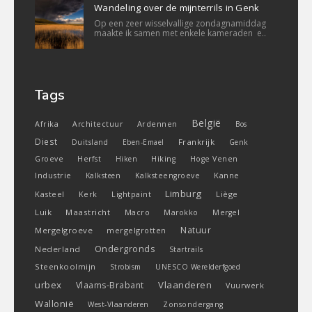
Wandeling over de mijnterrils in Genk
Op een zeer wisselvallige zondagnamiddag
maakte ik samen met enkele kameraden e..
Tags
België
Ardennen
Afrika
Architectuur
Bos
Diest
Frankrijk
Duitsland
Eben-Emael
Genk
Groeve
Herfst
Hiken
Hiking
Hoge Venen
Industrie
Kanne
Kalksteen
Kalksteengroeve
Limburg
Kasteel
Liège
Kerk
Lightpaint
Luik
Maastricht
Macro
Marokko
Mergel
Natuur
Mergelgroeve
mergelgrotten
Ondergronds
Nederland
Startrails
Steenkoolmijn
Strobism
UNESCO Werelderfgoed
urbex
Vlaanderen
Vlaams-Brabant
Vuurwerk
Wallonië
West-Vlaanderen
Zonsondergang