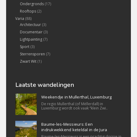
Ondergronds
(17)
Rooftops
(2)
Varia
(88)
Architectuur
(3)
Documentair
(3)
Lightpainting
(7)
Sport
(3)
Sterrensporen
(7)
Zwart Wit
(1)
Laatste wandelingen
Weekendje in Mullerthal, Luxemburg
De regio Mullerthal (of Mëllerdall) in
Luxemburg wordt ook vaak “klein Zwi..
Baume-les-Messieurs: Een
indrukwekkend keteldal in de Jura
Baume-les-Messieurs is een prachtig dorpje in