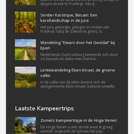
de Jura streek te Frankrijk. Het d..
Sentier Karstique, Besain: Een
karstlandschap in de Jura
Het Jura gebergte, gelegen in oosten van
Frankrijk nabij de Zwitserse grens, is..
Wandeling “Dwars door het Geuldal” bij
Epen
Nederlands Zuid-Limburg kenmerkt zich door
z’n heuvels en dalen met charma..
Lentewandeling Eben-Emael, de groene
vallei
In de vallei van de Jeker bevind zich de
deelgemeente Eben-Emael, bekend omwille..
Laatste Kampeertrips
Zomers kampeertripje in de Hoge Venen
De Hoge Venen is een streek waar ik graag
vertoef, ongeacht de tijd van het jaar..