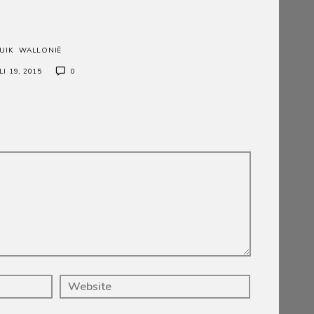
UIK
WALLONIË
LI 19, 2015
0