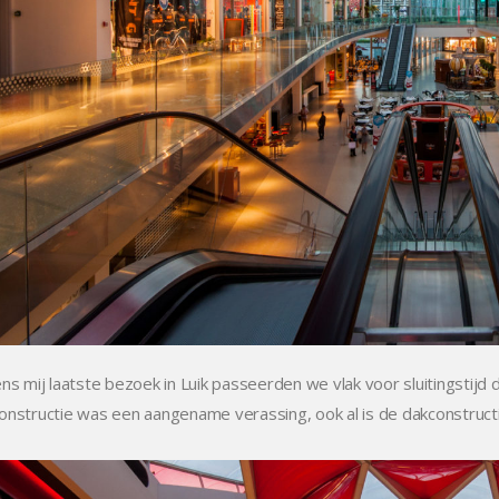
ens mij laatste bezoek in Luik passeerden we vlak voor sluitingstij
onstructie was een aangename verassing, ook al is de dakconstruc