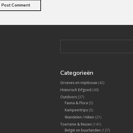
Categorieën
Groeves en mijnbouw
(42)
Historisch Erfgoed
(49)
Outdoors
(37)
Fauna & Flora
(5)
Kampeertrips
(5)
Wandelen / Hiken
(21)
Toerisme & Reizen
(141)
België en buurlanden
(127)