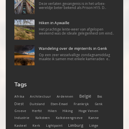
Deze verlaten gevangenis is in het urbex-
wereldje beter bekend als Prison H15. D..
Hiken in Aywaille
Het prachtige lente-weer van afgelopen
weekend was de ideale gelegenheid om eind..
Wandeling over de mijnterrils in Genk
Op een zeer wisselvallige zondagnamiddag
maakte ik samen met enkele kameraden e..
Tags
België
Ardennen
Afrika
Architectuur
Bos
Diest
Frankrijk
Duitsland
Eben-Emael
Genk
Groeve
Herfst
Hiken
Hiking
Hoge Venen
Industrie
Kanne
Kalksteen
Kalksteengroeve
Limburg
Kasteel
Liège
Kerk
Lightpaint