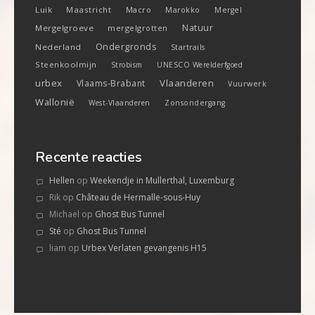
Luik
Maastricht
Macro
Marokko
Mergel
Natuur
Mergelgroeve
mergelgrotten
Ondergronds
Nederland
Startrails
Steenkoolmijn
Strobism
UNESCO Werelderfgoed
urbex
Vlaanderen
Vlaams-Brabant
Vuurwerk
Wallonië
West-Vlaanderen
Zonsondergang
Recente reacties
Hellen
op
Weekendje in Mullerthal, Luxemburg
Rik
op
Château de Hermalle-sous-Huy
Michael
op
Ghost Bus Tunnel
Sté
op
Ghost Bus Tunnel
liam
op
Urbex Verlaten gevangenis H15