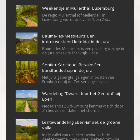
Weekendje in Mullerthal, Luxemburg
De regio Mullerthal (of Mëllerdall) in
Luxemburg wordt ook vaak “klein Zwi..
Baume-les-Messieurs: Een
indrukwekkend keteldal in de Jura
Baume-les-Messieurs is een prachtig dorpje in
de Jura streek te Frankrijk. Het d..
Sentier Karstique, Besain: Een
karstlandschap in de Jura
Het Jura gebergte, gelegen in oosten van
Frankrijk nabij de Zwitserse grens, is..
Wandeling “Dwars door het Geuldal” bij
Epen
Nederlands Zuid-Limburg kenmerkt zich door
z’n heuvels en dalen met charma..
Lentewandeling Eben-Emael, de groene
vallei
In de vallei van de Jeker bevind zich de
deelgemeente Eben-Emael, bekend omwille..