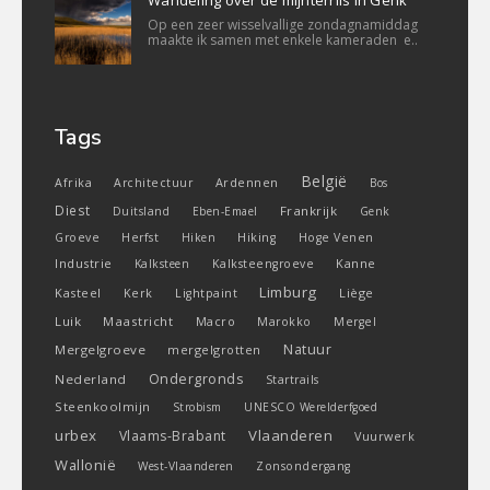
Wandeling over de mijnterrils in Genk
Op een zeer wisselvallige zondagnamiddag
maakte ik samen met enkele kameraden e..
Tags
België
Ardennen
Afrika
Architectuur
Bos
Diest
Frankrijk
Duitsland
Eben-Emael
Genk
Groeve
Herfst
Hiken
Hiking
Hoge Venen
Industrie
Kanne
Kalksteen
Kalksteengroeve
Limburg
Kasteel
Liège
Kerk
Lightpaint
Luik
Maastricht
Macro
Marokko
Mergel
Natuur
Mergelgroeve
mergelgrotten
Ondergronds
Nederland
Startrails
Steenkoolmijn
Strobism
UNESCO Werelderfgoed
urbex
Vlaanderen
Vlaams-Brabant
Vuurwerk
Wallonië
West-Vlaanderen
Zonsondergang