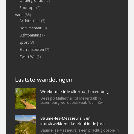
Ondergronds
(17)
Rooftops
(2)
Varia
(88)
Architectuur
(3)
Documentair
(3)
Lightpainting
(7)
Sport
(3)
Sterrensporen
(7)
Zwart Wit
(1)
Laatste wandelingen
Weekendje in Mullerthal, Luxemburg
De regio Mullerthal (of Mëllerdall) in
Luxemburg wordt ook vaak “klein Zwi..
Baume-les-Messieurs: Een
indrukwekkend keteldal in de Jura
Baume-les-Messieurs is een prachtig dorpje in