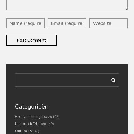
Categorieën
Groeves en mijnbouw
(42)
Historisch Erfgoed
(49)
Outdoors
(37)