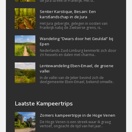
de Jura streek te Frankrijk. Het d..
Sentier Karstique, Besain: Een
karstlandschap in de Jura
Het Jura gebergte, gelegen in oosten van
Frankrijk nabij de Zwitserse grens, is..
Wandeling “Dwars door het Geuldal” bij
Epen
Nederlands Zuid-Limburg kenmerkt zich door
z’n heuvels en dalen met charma..
Lentewandeling Eben-Emael, de groene
vallei
In de vallei van de Jeker bevind zich de
deelgemeente Eben-Emael, bekend omwille..
Laatste Kampeertrips
Zomers kampeertripje in de Hoge Venen
De Hoge Venen is een streek waar ik graag
vertoef, ongeacht de tijd van het jaar..