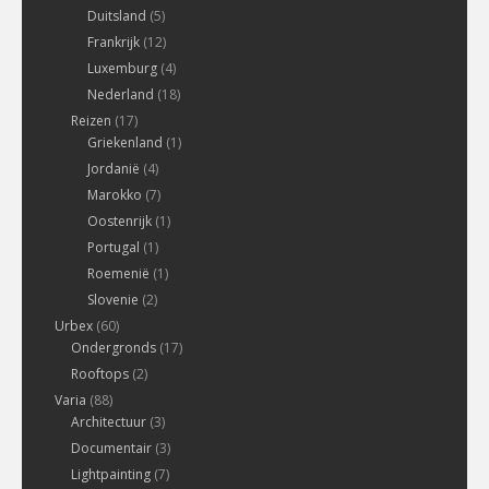
Duitsland
(5)
Frankrijk
(12)
Luxemburg
(4)
Nederland
(18)
Reizen
(17)
Griekenland
(1)
Jordanië
(4)
Marokko
(7)
Oostenrijk
(1)
Portugal
(1)
Roemenië
(1)
Slovenie
(2)
Urbex
(60)
Ondergronds
(17)
Rooftops
(2)
Varia
(88)
Architectuur
(3)
Documentair
(3)
Lightpainting
(7)