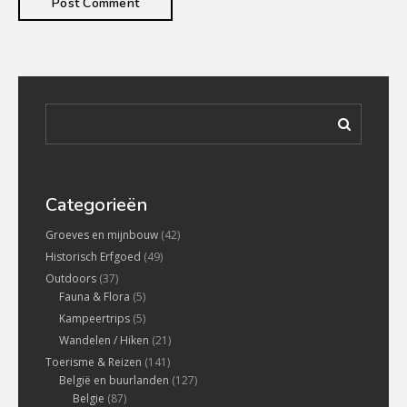
Categorieën
Groeves en mijnbouw
(42)
Historisch Erfgoed
(49)
Outdoors
(37)
Fauna & Flora
(5)
Kampeertrips
(5)
Wandelen / Hiken
(21)
Toerisme & Reizen
(141)
België en buurlanden
(127)
Belgie
(87)