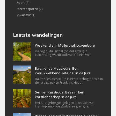
Sport
(3)
Sterrensporen
(7)
Zwart Wit
(1)
Laatste wandelingen
Weekendje in Mullerthal, Luxemburg
De regio Mullerthal (of Mëllerdall) in
Luxemburg wordt ook vaak “klein Zwi..
Baume-les-Messieurs: Een
indrukwekkend keteldal in de Jura
Baume-les-Messieurs is een prachtig dorpje in
de Jura streek te Frankrijk. Het d..
Sentier Karstique, Besain: Een
karstlandschap in de Jura
Het Jura gebergte, gelegen in oosten van
Frankrijk nabij de Zwitserse grens, is..
Wandeling “Dwars door het Geuldal” bij