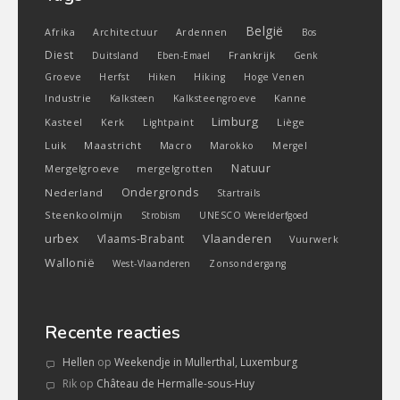
België
Ardennen
Afrika
Architectuur
Bos
Diest
Frankrijk
Duitsland
Eben-Emael
Genk
Groeve
Herfst
Hiken
Hiking
Hoge Venen
Industrie
Kanne
Kalksteen
Kalksteengroeve
Limburg
Kasteel
Liège
Kerk
Lightpaint
Luik
Maastricht
Macro
Marokko
Mergel
Natuur
Mergelgroeve
mergelgrotten
Ondergronds
Nederland
Startrails
Steenkoolmijn
Strobism
UNESCO Werelderfgoed
urbex
Vlaanderen
Vlaams-Brabant
Vuurwerk
Wallonië
West-Vlaanderen
Zonsondergang
Recente reacties
Hellen
op
Weekendje in Mullerthal, Luxemburg
Rik
op
Château de Hermalle-sous-Huy