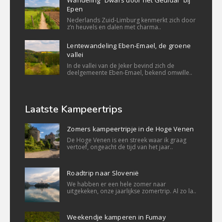
Epen
Nederlands Zuid-Limburg kenmerkt zich door
z’n heuvels en dalen met charma..
Lentewandeling Eben-Emael, de groene
vallei
In de vallei van de Jeker bevind zich de
deelgemeente Eben-Emael, bekend omwille..
Laatste Kampeertrips
Zomers kampeertripje in de Hoge Venen
De Hoge Venen is een streek waar ik graag
vertoef, ongeacht de tijd van het jaar..
Roadtrip naar Slovenië
We habben er een hele zomer naar
uitgekeken, onze jaarlijkse zomertrip. Al zo la..
Weekendje kamperen in Fumay