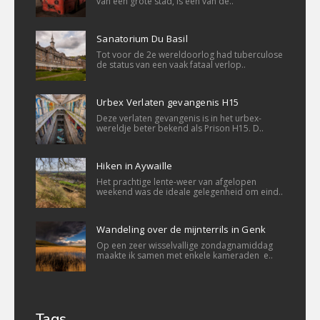
van een grote stad, is een van de..
Sanatorium Du Basil
Tot voor de 2e wereldoorlog had tuberculose
de status van een vaak fataal verlop..
Urbex Verlaten gevangenis H15
Deze verlaten gevangenis is in het urbex-
wereldje beter bekend als Prison H15. D..
Hiken in Aywaille
Het prachtige lente-weer van afgelopen
weekend was de ideale gelegenheid om eind..
Wandeling over de mijnterrils in Genk
Op een zeer wisselvallige zondagnamiddag
maakte ik samen met enkele kameraden e..
Tags