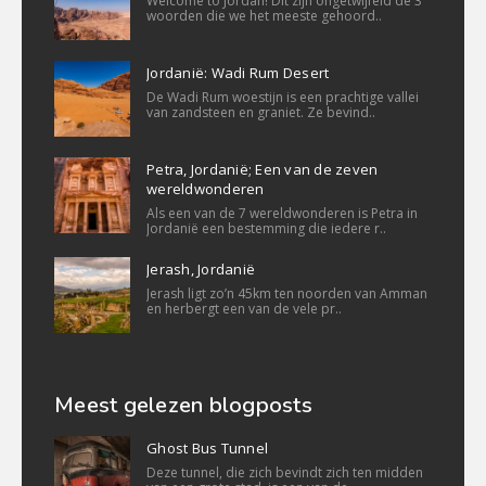
Welcome to Jordan! Dit zijn ongetwijfeld de 3
woorden die we het meeste gehoord..
Jordanië: Wadi Rum Desert
De Wadi Rum woestijn is een prachtige vallei
van zandsteen en graniet. Ze bevind..
Petra, Jordanië; Een van de zeven
wereldwonderen
Als een van de 7 wereldwonderen is Petra in
Jordanië een bestemming die iedere r..
Jerash, Jordanië
Jerash ligt zo’n 45km ten noorden van Amman
en herbergt een van de vele pr..
Meest gelezen blogposts
Ghost Bus Tunnel
Deze tunnel, die zich bevindt zich ten midden