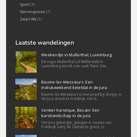
Sport
(3)
Sterrensporen
(7)
Zwart Wit
(1)
Laatste wandelingen
Weekendje in Mullerthal, Luxemburg
De regio Mullerthal (of Mëllerdall) in
Luxemburg wordt ook vaak “klein Zwi..
Baume-les-Messieurs: Een
indrukwekkend keteldal in de Jura
Baume-les-Messieurs is een prachtig dorpje in
de Jura streek te Frankrijk. Het d..
Sentier Karstique, Besain: Een
karstlandschap in de Jura
Het Jura gebergte, gelegen in oosten van
Frankrijk nabij de Zwitserse grens, is..