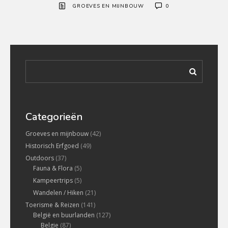
GROEVES EN MIJNBOUW
0
Categorieën
Groeves en mijnbouw
(42)
Historisch Erfgoed
(49)
Outdoors
(37)
Fauna & Flora
(5)
Kampeertrips
(5)
Wandelen / Hiken
(21)
Toerisme & Reizen
(141)
België en buurlanden
(127)
Belgie
(87)