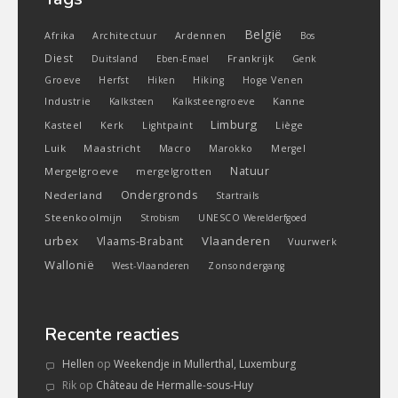
België
Ardennen
Afrika
Architectuur
Bos
Diest
Frankrijk
Duitsland
Eben-Emael
Genk
Groeve
Herfst
Hiken
Hiking
Hoge Venen
Industrie
Kanne
Kalksteen
Kalksteengroeve
Limburg
Kasteel
Liège
Kerk
Lightpaint
Luik
Maastricht
Macro
Marokko
Mergel
Natuur
Mergelgroeve
mergelgrotten
Ondergronds
Nederland
Startrails
Steenkoolmijn
Strobism
UNESCO Werelderfgoed
urbex
Vlaanderen
Vlaams-Brabant
Vuurwerk
Wallonië
West-Vlaanderen
Zonsondergang
Recente reacties
Hellen
op
Weekendje in Mullerthal, Luxemburg
Rik
op
Château de Hermalle-sous-Huy