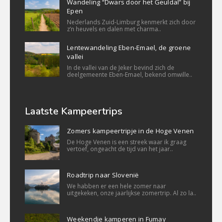
Wandeling “Dwars door het Geuldal” bij
Epen
Nederlands Zuid-Limburg kenmerkt zich door
z’n heuvels en dalen met charma..
Lentewandeling Eben-Emael, de groene
vallei
In de vallei van de Jeker bevind zich de
deelgemeente Eben-Emael, bekend omwille..
Laatste Kampeertrips
Zomers kampeertripje in de Hoge Venen
De Hoge Venen is een streek waar ik graag
vertoef, ongeacht de tijd van het jaar..
Roadtrip naar Slovenië
We habben er een hele zomer naar
uitgekeken, onze jaarlijkse zomertrip. Al zo la..
Weekendje kamperen in Fumay