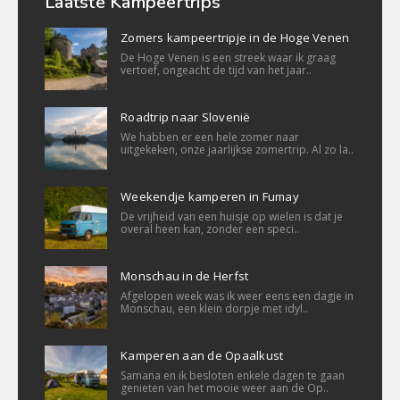
Laatste Kampeertrips
Zomers kampeertripje in de Hoge Venen
De Hoge Venen is een streek waar ik graag
vertoef, ongeacht de tijd van het jaar..
Roadtrip naar Slovenië
We habben er een hele zomer naar
uitgekeken, onze jaarlijkse zomertrip. Al zo la..
Weekendje kamperen in Fumay
De vrijheid van een huisje op wielen is dat je
overal heen kan, zonder een speci..
Monschau in de Herfst
Afgelopen week was ik weer eens een dagje in
Monschau, een klein dorpje met idyl..
Kamperen aan de Opaalkust
Samana en ik besloten enkele dagen te gaan
genieten van het mooie weer aan de Op..