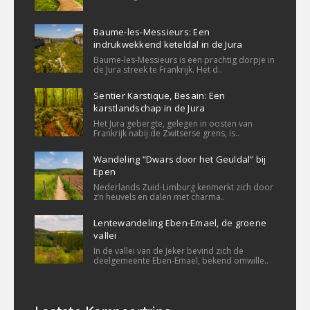
Baume-les-Messieurs: Een
indrukwekkend keteldal in de Jura
Baume-les-Messieurs is een prachtig dorpje in
de Jura streek te Frankrijk. Het d..
Sentier Karstique, Besain: Een
karstlandschap in de Jura
Het Jura gebergte, gelegen in oosten van
Frankrijk nabij de Zwitserse grens, is..
Wandeling “Dwars door het Geuldal” bij
Epen
Nederlands Zuid-Limburg kenmerkt zich door
z’n heuvels en dalen met charma..
Lentewandeling Eben-Emael, de groene
vallei
In de vallei van de Jeker bevind zich de
deelgemeente Eben-Emael, bekend omwille..