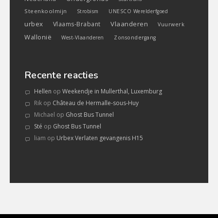
Steenkoolmijn
Strobism
UNESCO Werelderfgoed
urbex
Vlaanderen
Vlaams-Brabant
Vuurwerk
Wallonië
West-Vlaanderen
Zonsondergang
Recente reacties
Hellen
op
Weekendje in Mullerthal, Luxemburg
Rik
op
Château de Hermalle-sous-Huy
Michael
op
Ghost Bus Tunnel
Sté
op
Ghost Bus Tunnel
liam
op
Urbex Verlaten gevangenis H15