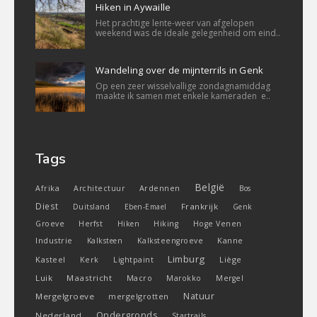
Hiken in Aywaille
Het prachtige lente-weer van afgelopen
weekend was de ideale gelegenheid om eind..
Wandeling over de mijnterrils in Genk
Op een zeer wisselvallige zondagnamiddag
maakte ik samen met enkele kameraden e..
Tags
België
Ardennen
Afrika
Architectuur
Bos
Diest
Frankrijk
Duitsland
Eben-Emael
Genk
Groeve
Herfst
Hiken
Hiking
Hoge Venen
Industrie
Kanne
Kalksteen
Kalksteengroeve
Limburg
Kasteel
Liège
Kerk
Lightpaint
Luik
Maastricht
Macro
Marokko
Mergel
Natuur
Mergelgroeve
mergelgrotten
Ondergronds
Nederland
Startrails