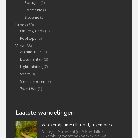
Portugal
(1)
Roemenië
(1)
Slovenie
(2)
Urbex
(60)
Ondergronds
(17)
Rooftops
(2)
Varia
(88)
Architectuur
(3)
Documentair
(3)
Lightpainting
(7)
Sport
(3)
Sterrensporen
(7)
Zwart Wit
(1)
Laatste wandelingen
Weekendje in Mullerthal, Luxemburg
De regio Mullerthal (of Mëllerdall) in
Luxemburg wordt ook vaak “klein Zwi..