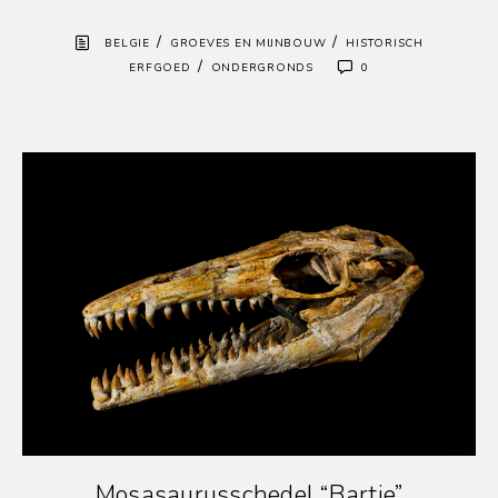
/
/
BELGIE
GROEVES EN MIJNBOUW
HISTORISCH
/
ERFGOED
ONDERGRONDS
0
Mosasaurusschedel “Bartje”