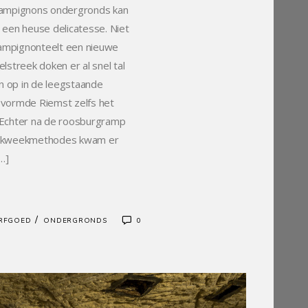
hampignons ondergronds kan
 een heuse delicatesse. Niet
hampignonteelt een nieuwe
lstreek doken er al snel tal
 op in de leegstaande
vormde Riemst zelfs het
 Echter na de roosburgramp
) kweekmethodes kwam er
…]
/
ERFGOED
ONDERGRONDS
0