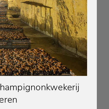
champignonkwekerij
eren