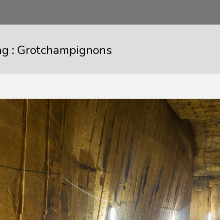
ag :
Grotchampignons