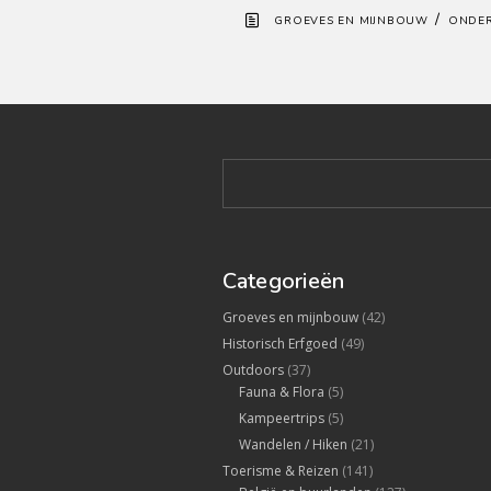
/
GROEVES EN MIJNBOUW
ONDE
Categorieën
Groeves en mijnbouw
(42)
Historisch Erfgoed
(49)
Outdoors
(37)
Fauna & Flora
(5)
Kampeertrips
(5)
Wandelen / Hiken
(21)
Toerisme & Reizen
(141)