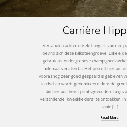
Carrière Hip
Verscholen achter enkele hangars van een p
bevind zich deze kalksteengroeve. Enkele de
gebruik als ondergrondse champignonkwekeri
helemaal verlaten bij. Het betreft hier om 
vooralsnog zeer goed gespaard is gebleven van
landschap wordt gedomineerd door de groo
die hier ooit heeft plaatsgevonden. Langs d
verschillende “kweekkelders” te ontdekken. In 
saaie […]
Read More