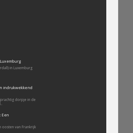
, Luxemburg
erdall) in Luxemburg
en indrukwekkend
prachtig dorpje in de
..
: Een
a
n oosten van Frankrijk