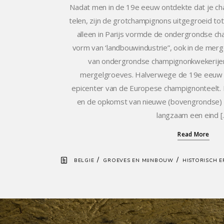
Nadat men in de 19e eeuw ontdekte dat je c
telen, zijn de grotchampignons uitgegroeid tot
alleen in Parijs vormde de ondergrondse c
vorm van ‘landbouwindustrie”, ook in de merge
van ondergrondse champignonkwekerijen
mergelgroeves. Halverwege de 19e eeuw 
epicenter van de Europese champignonteelt.
en de opkomst van nieuwe (bovengrondse
langzaam een eind [
Read More
/
/
BELGIE
GROEVES EN MIJNBOUW
HISTORISCH 