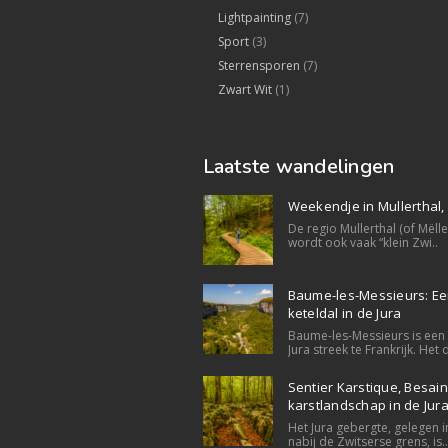
Lightpainting
(7)
Sport
(3)
Sterrensporen
(7)
Zwart Wit
(1)
Laatste wandelingen
Weekendje in Mullerthal
De regio Mullerthal (of Mëll
wordt ook vaak “klein Zwi..
Baume-les-Messieurs: E
keteldal in de Jura
Baume-les-Messieurs is een 
Jura streek te Frankrijk. Het d
Sentier Karstique, Besain
karstlandschap in de Jur
Het Jura gebergte, gelegen i
nabij de Zwitserse grens, is..