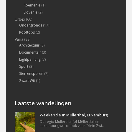
Roemenië
(1)
Slovenie
(2)
Urbex
(60)
Ondergronds
(17)
Rooftops
(2)
Varia
(88)
Architectuur
(3)
Documentair
(3)
Lightpainting
(7)
Sport
(3)
Sterrensporen
(7)
Zwart Wit
(1)
Laatste wandelingen
Weekendje in Mullerthal, Luxemburg
De regio Mullerthal (of Mëllerdall) in
Luxemburg wordt ook vaak “klein Zwi..