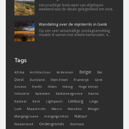
Het prachtige lente-weer van afgelopen
weekend was de ideale gelegenheid om eind..
Wandeling over de mijnterrils in Genk
Op een zeer wisselvallige zondagnamiddag
maakte ik samen met enkele kameraden e..
Tags
België
Ardennen
Afrika
Architectuur
Bos
Diest
Frankrijk
Duitsland
Eben-Emael
Genk
Groeve
Herfst
Hiken
Hiking
Hoge Venen
Industrie
Kanne
Kalksteen
Kalksteengroeve
Limburg
Kasteel
Liège
Kerk
Lightpaint
Luik
Maastricht
Macro
Marokko
Mergel
Natuur
Mergelgroeve
mergelgrotten
Ondergronds
Nederland
Startrails