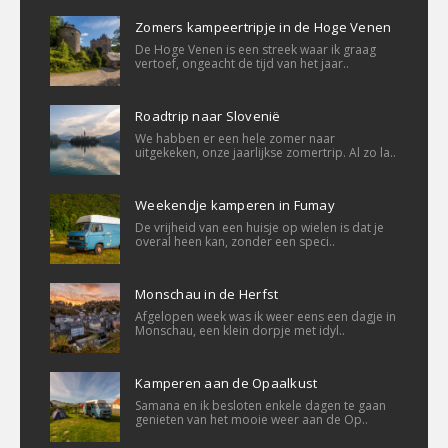
Zomers kampeertripje in de Hoge Venen
De Hoge Venen is een streek waar ik graag
vertoef, ongeacht de tijd van het jaar..
Roadtrip naar Slovenië
We habben er een hele zomer naar
uitgekeken, onze jaarlijkse zomertrip. Al zo la..
Weekendje kamperen in Fumay
De vrijheid van een huisje op wielen is dat je
overal heen kan, zonder een speci..
Monschau in de Herfst
Afgelopen week was ik weer eens een dagje in
Monschau, een klein dorpje met idyl..
Kamperen aan de Opaalkust
Samana en ik besloten enkele dagen te gaan
genieten van het mooie weer aan de Op..