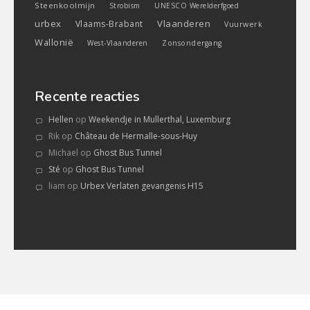
Steenkoolmijn
Strobism
UNESCO Werelderfgoed
urbex
Vlaanderen
Vlaams-Brabant
Vuurwerk
Wallonië
West-Vlaanderen
Zonsondergang
Recente reacties
Hellen
op
Weekendje in Mullerthal, Luxemburg
Rik
op
Château de Hermalle-sous-Huy
Michael
op
Ghost Bus Tunnel
Sté
op
Ghost Bus Tunnel
liam
op
Urbex Verlaten gevangenis H15