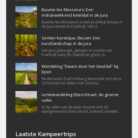
Baume-les-Messieurs: Een
indrukwekkend keteldal in de Jura
Baume-les-Messieurs is een prachtig dorpje in
de Jura streek te Frankrijk. Het d..
Sentier Karstique, Besain: Een
karstlandschap in de Jura
Het Jura gebergte, gelegen in oosten van
Frankrijk nabij de Zwitserse grens, is..
Wandeling “Dwars door het Geuldal” bij
Epen
Nederlands Zuid-Limburg kenmerkt zich door
z’n heuvels en dalen met charma..
Lentewandeling Eben-Emael, de groene
vallei
In de vallei van de Jeker bevind zich de
deelgemeente Eben-Emael, bekend omwille..
Laatste Kampeertrips