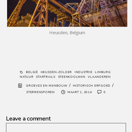
Heusden, Belgium
BELGIË
HEUSDEN-ZOLDER
INDUSTRIE
LIMBURG
NATUUR
STARTRAILS
STEENKOOLMIJN
VLAANDEREN
/
/
GROEVES EN MIJNBOUW
HISTORISCH ERFGOED
STERRENSPOREN
MAART 1, 2014
0
Leave a comment
Comment