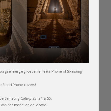
limburgse mergelgroeven en een iPhone of Samsung
eke SmartPhone covers!
 de Samsung Galaxy S3, S4 & S5.
 van het model en de locatie.