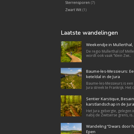
Sterrensporen
(7)
Zwart Wit
(1)
Laatste wandelingen
Weekendje in Mullerthal
De regio Mullerthal (of Mëll
wordt ook vaak “klein Zwi..
Baume-les-Messieurs: E
keteldal in de Jura
Baume-les-Messieurs is een 
Jura streek te Frankrijk. Het d
Sentier Karstique, Besain
karstlandschap in de Jur
Het Jura gebergte, gelegen i
nabij de Zwitserse grens, is..
Wandeling “Dwars door he
Epen