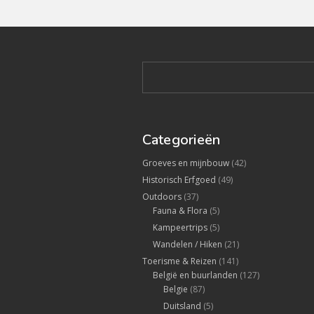
Categorieën
Groeves en mijnbouw
(42)
Historisch Erfgoed
(49)
Outdoors
(37)
Fauna & Flora
(5)
Kampeertrips
(5)
Wandelen / Hiken
(21)
Toerisme & Reizen
(141)
België en buurlanden
(127)
Belgie
(87)
Duitsland
(5)