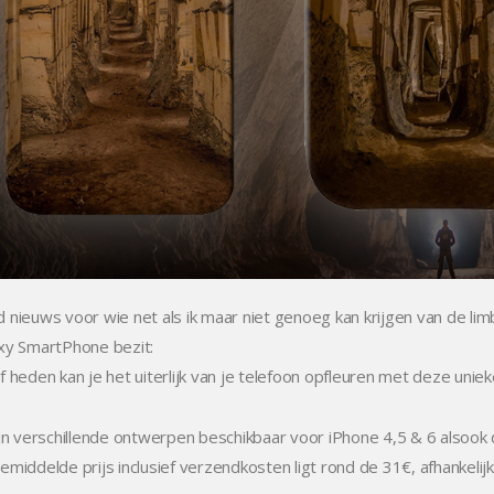
 nieuws voor wie net als ik maar niet genoeg kan krijgen van de 
xy SmartPhone bezit:
f heden kan je het uiterlijk van je telefoon opfleuren met deze uni
ijn verschillende ontwerpen beschikbaar voor iPhone 4,5 & 6 alsook
emiddelde prijs inclusief verzendkosten ligt rond de 31€, afhankelijk