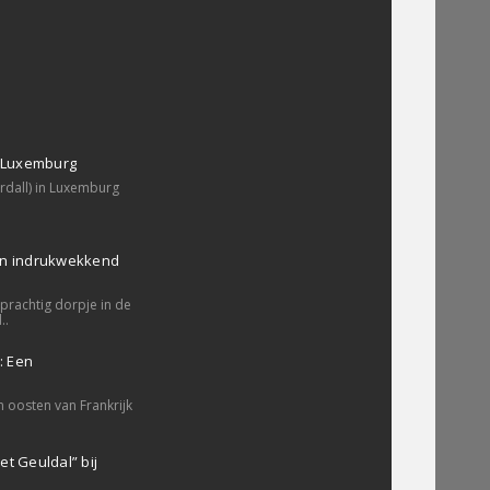
, Luxemburg
erdall) in Luxemburg
en indrukwekkend
prachtig dorpje in de
..
: Een
a
n oosten van Frankrijk
t Geuldal” bij