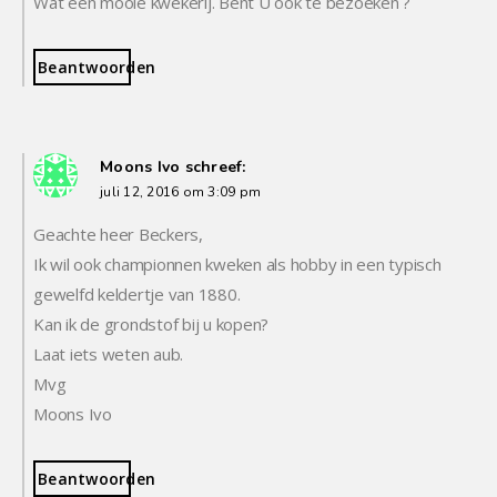
Wat een mooie kwekerij. Bent U ook te bezoeken ?
Beantwoorden
Moons Ivo
schreef:
juli 12, 2016 om 3:09 pm
Geachte heer Beckers,
Ik wil ook championnen kweken als hobby in een typisch
gewelfd keldertje van 1880.
Kan ik de grondstof bij u kopen?
Laat iets weten aub.
Mvg
Moons Ivo
Beantwoorden