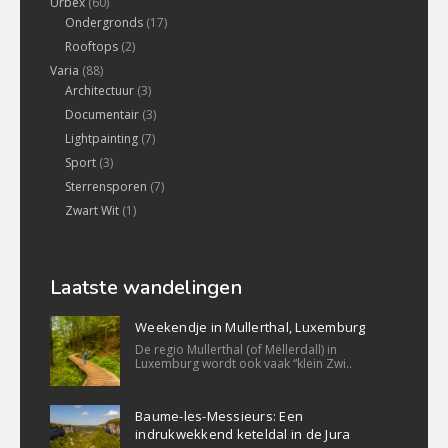
Urbex
(60)
Ondergronds
(17)
Rooftops
(2)
Varia
(88)
Architectuur
(3)
Documentair
(3)
Lightpainting
(7)
Sport
(3)
Sterrensporen
(7)
Zwart Wit
(1)
Laatste wandelingen
Weekendje in Mullerthal, Luxemburg
De regio Mullerthal (of Mëllerdall) in
Luxemburg wordt ook vaak “klein Zwi..
Baume-les-Messieurs: Een
indrukwekkend keteldal in de Jura