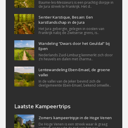
Baume-les-Messieurs is een prachtig dorpje in
de Jura streek te Frankrijk. Het d..
Sentier Karstique, Besain: Een
karstlandschap in de Jura
Het Jura gebergte, gelegen in oosten van
Frankrijk nabij de Zwitserse grens, is..
Wandeling “Dwars door het Geuldal” bij
Epen
Nederlands Zuid-Limburg kenmerkt zich door
z’n heuvels en dalen met charma..
Lentewandeling Eben-Emael, de groene
vallei
In de vallei van de Jeker bevind zich de
deelgemeente Eben-Emael, bekend omwille..
Laatste Kampeertrips
Zomers kampeertripje in de Hoge Venen
De Hoge Venen is een streek waar ik graag