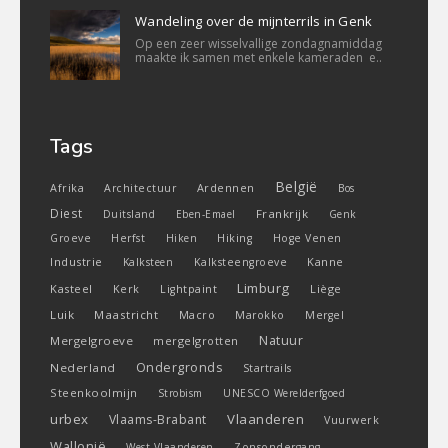
Wandeling over de mijnterrils in Genk
Op een zeer wisselvallige zondagnamiddag
maakte ik samen met enkele kameraden e..
Tags
België
Ardennen
Afrika
Architectuur
Bos
Diest
Frankrijk
Duitsland
Eben-Emael
Genk
Groeve
Herfst
Hiken
Hiking
Hoge Venen
Industrie
Kanne
Kalksteen
Kalksteengroeve
Limburg
Kasteel
Liège
Kerk
Lightpaint
Luik
Maastricht
Macro
Marokko
Mergel
Natuur
Mergelgroeve
mergelgrotten
Ondergronds
Nederland
Startrails
Steenkoolmijn
Strobism
UNESCO Werelderfgoed
urbex
Vlaanderen
Vlaams-Brabant
Vuurwerk
Wallonië
West-Vlaanderen
Zonsondergang