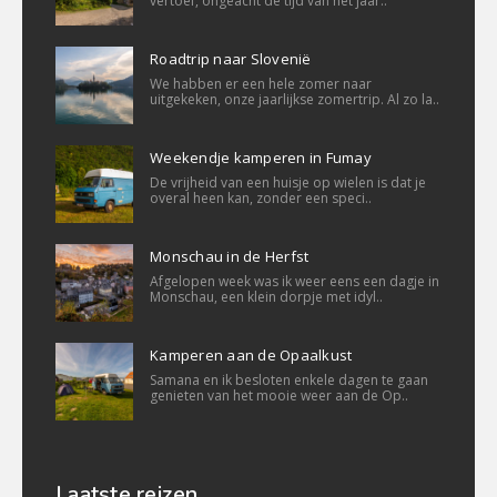
vertoef, ongeacht de tijd van het jaar..
Roadtrip naar Slovenië
We habben er een hele zomer naar
uitgekeken, onze jaarlijkse zomertrip. Al zo la..
Weekendje kamperen in Fumay
De vrijheid van een huisje op wielen is dat je
overal heen kan, zonder een speci..
Monschau in de Herfst
Afgelopen week was ik weer eens een dagje in
Monschau, een klein dorpje met idyl..
Kamperen aan de Opaalkust
Samana en ik besloten enkele dagen te gaan
genieten van het mooie weer aan de Op..
Laatste reizen