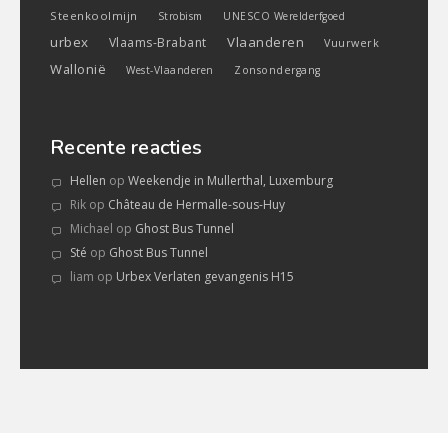
Steenkoolmijn
Strobism
UNESCO Werelderfgoed
urbex
Vlaanderen
Vlaams-Brabant
Vuurwerk
Wallonië
West-Vlaanderen
Zonsondergang
Recente reacties
Hellen
op
Weekendje in Mullerthal, Luxemburg
Rik
op
Château de Hermalle-sous-Huy
Michael
op
Ghost Bus Tunnel
Sté
op
Ghost Bus Tunnel
liam
op
Urbex Verlaten gevangenis H15