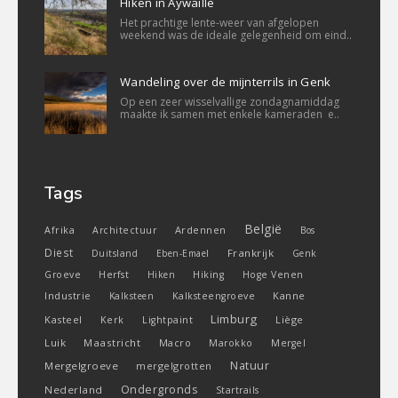
Hiken in Aywaille
Het prachtige lente-weer van afgelopen
weekend was de ideale gelegenheid om eind..
Wandeling over de mijnterrils in Genk
Op een zeer wisselvallige zondagnamiddag
maakte ik samen met enkele kameraden e..
Tags
België
Ardennen
Afrika
Architectuur
Bos
Diest
Frankrijk
Duitsland
Eben-Emael
Genk
Groeve
Herfst
Hiken
Hiking
Hoge Venen
Industrie
Kanne
Kalksteen
Kalksteengroeve
Limburg
Kasteel
Liège
Kerk
Lightpaint
Luik
Maastricht
Macro
Marokko
Mergel
Natuur
Mergelgroeve
mergelgrotten
Ondergronds
Nederland
Startrails