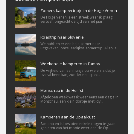
Zomers kampeertripje in de Hoge Venen
De Hoge Venen is een streek waar ik graag
vertoef, ongeacht de tijd van het jaar..
Roadtrip naar Slovenië
We habben er een hele zomer naar
uitgekeken, onze jaarlijkse zomertrip. Al zo la..
Weekendje kamperen in Fumay
De vrijheid van een huisje op wielen is dat je
overal heen kan, zonder een speci..
Monschau in de Herfst
Afgelopen week was ik weer eens een dagje in
Monschau, een klein dorpje met idyl..
Kamperen aan de Opaalkust
Samana en ik besloten enkele dagen te gaan
genieten van het mooie weer aan de Op..