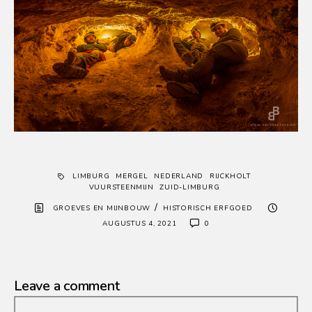
LIMBURG
MERGEL
NEDERLAND
RIJCKHOLT
VUURSTEENMIJN
ZUID-LIMBURG
/
GROEVES EN MIJNBOUW
HISTORISCH ERFGOED
AUGUSTUS 4, 2021
0
Leave a comment
Comment