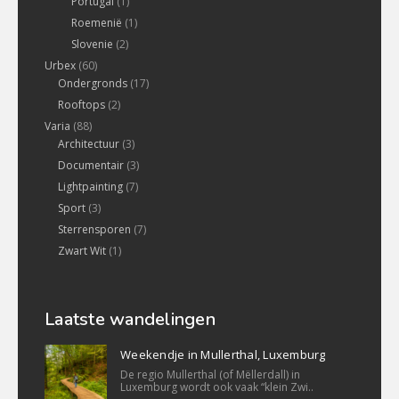
Portugal
(1)
Roemenië
(1)
Slovenie
(2)
Urbex
(60)
Ondergronds
(17)
Rooftops
(2)
Varia
(88)
Architectuur
(3)
Documentair
(3)
Lightpainting
(7)
Sport
(3)
Sterrensporen
(7)
Zwart Wit
(1)
Laatste wandelingen
Weekendje in Mullerthal, Luxemburg
De regio Mullerthal (of Mëllerdall) in
Luxemburg wordt ook vaak “klein Zwi..