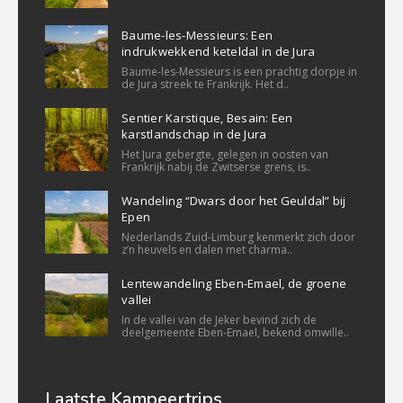
Baume-les-Messieurs: Een
indrukwekkend keteldal in de Jura
Baume-les-Messieurs is een prachtig dorpje in
de Jura streek te Frankrijk. Het d..
Sentier Karstique, Besain: Een
karstlandschap in de Jura
Het Jura gebergte, gelegen in oosten van
Frankrijk nabij de Zwitserse grens, is..
Wandeling “Dwars door het Geuldal” bij
Epen
Nederlands Zuid-Limburg kenmerkt zich door
z’n heuvels en dalen met charma..
Lentewandeling Eben-Emael, de groene
vallei
In de vallei van de Jeker bevind zich de
deelgemeente Eben-Emael, bekend omwille..
Laatste Kampeertrips