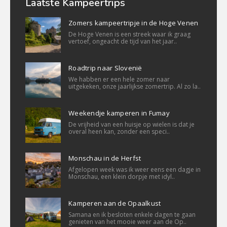
Laatste Kampeertrips
Zomers kampeertripje in de Hoge Venen
De Hoge Venen is een streek waar ik graag
vertoef, ongeacht de tijd van het jaar..
Roadtrip naar Slovenië
We habben er een hele zomer naar
uitgekeken, onze jaarlijkse zomertrip. Al zo la..
Weekendje kamperen in Fumay
De vrijheid van een huisje op wielen is dat je
overal heen kan, zonder een speci..
Monschau in de Herfst
Afgelopen week was ik weer eens een dagje in
Monschau, een klein dorpje met idyl..
Kamperen aan de Opaalkust
Samana en ik besloten enkele dagen te gaan
genieten van het mooie weer aan de Op..