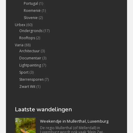
Portugal
(1)
Roemenië
(1)
Slovenie
(2)
Urbex
(60)
Ondergronds
(17)
Rooftops
(2)
Varia
(88)
Architectuur
(3)
Documentair
(3)
Lightpainting
(7)
Sport
(3)
Sterrensporen
(7)
Zwart Wit
(1)
Laatste wandelingen
Weekendje in Mullerthal, Luxemburg
De regio Mullerthal (of Mëllerdall) in
Luxemburg wordt ook vaak “klein Zwi..