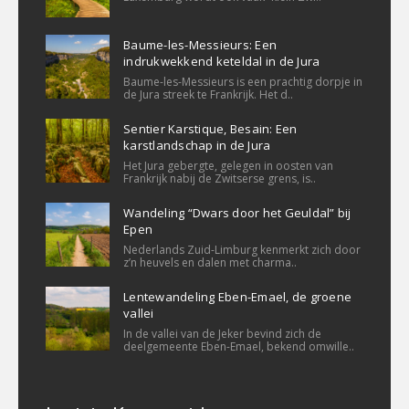
Baume-les-Messieurs: Een
indrukwekkend keteldal in de Jura
Baume-les-Messieurs is een prachtig dorpje in
de Jura streek te Frankrijk. Het d..
Sentier Karstique, Besain: Een
karstlandschap in de Jura
Het Jura gebergte, gelegen in oosten van
Frankrijk nabij de Zwitserse grens, is..
Wandeling “Dwars door het Geuldal” bij
Epen
Nederlands Zuid-Limburg kenmerkt zich door
z’n heuvels en dalen met charma..
Lentewandeling Eben-Emael, de groene
vallei
In de vallei van de Jeker bevind zich de
deelgemeente Eben-Emael, bekend omwille..