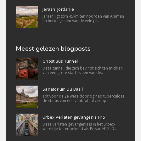
Jerash, Jordanië
Jerash ligt zo’n 45km ten noorden van Amman
en herbergt een van de vele pr..
Meest gelezen blogposts
Ghost Bus Tunnel
Deze tunnel, die zich bevindt zich ten midden
van een grote stad, is een van de..
Sanatorium Du Basil
Tot voor de 2e wereldoorlog had tuberculose
de status van een vaak fataal verlop..
Urbex Verlaten gevangenis H15
Deze verlaten gevangenis is in het urbex-
wereldje beter bekend als Prison H15. D..