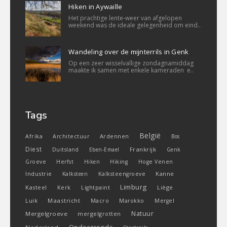
Hiken in Aywaille
Het prachtige lente-weer van afgelopen
weekend was de ideale gelegenheid om eind..
Wandeling over de mijnterrils in Genk
Op een zeer wisselvallige zondagnamiddag
maakte ik samen met enkele kameraden e..
Tags
België
Ardennen
Afrika
Architectuur
Bos
Diest
Frankrijk
Duitsland
Eben-Emael
Genk
Groeve
Herfst
Hiken
Hiking
Hoge Venen
Industrie
Kanne
Kalksteen
Kalksteengroeve
Limburg
Kasteel
Liège
Kerk
Lightpaint
Luik
Maastricht
Macro
Marokko
Mergel
Natuur
Mergelgroeve
mergelgrotten