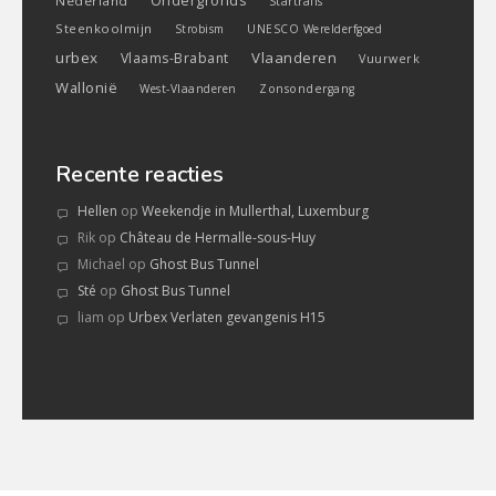
Ondergronds
Nederland
Startrails
Steenkoolmijn
Strobism
UNESCO Werelderfgoed
urbex
Vlaanderen
Vlaams-Brabant
Vuurwerk
Wallonië
West-Vlaanderen
Zonsondergang
Recente reacties
Hellen
op
Weekendje in Mullerthal, Luxemburg
Rik
op
Château de Hermalle-sous-Huy
Michael
op
Ghost Bus Tunnel
Sté
op
Ghost Bus Tunnel
liam
op
Urbex Verlaten gevangenis H15