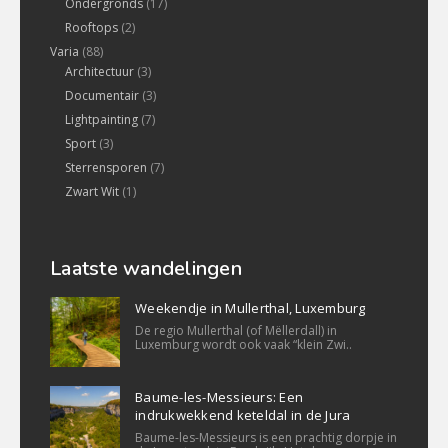
Ondergronds
(17)
Rooftops
(2)
Varia
(88)
Architectuur
(3)
Documentair
(3)
Lightpainting
(7)
Sport
(3)
Sterrensporen
(7)
Zwart Wit
(1)
Laatste wandelingen
Weekendje in Mullerthal, Luxemburg
De regio Mullerthal (of Mëllerdall) in
Luxemburg wordt ook vaak “klein Zwi..
Baume-les-Messieurs: Een
indrukwekkend keteldal in de Jura
Baume-les-Messieurs is een prachtig dorpje in