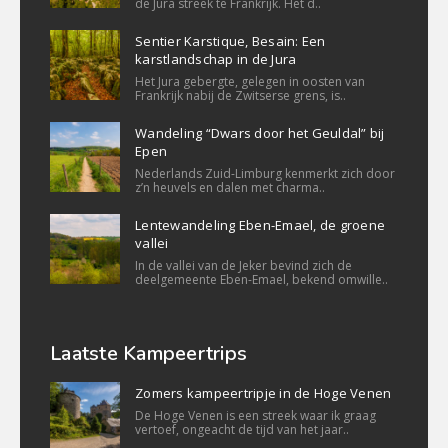
de Jura streek te Frankrijk. Het d..
Sentier Karstique, Besain: Een
karstlandschap in de Jura
Het Jura gebergte, gelegen in oosten van
Frankrijk nabij de Zwitserse grens, is..
Wandeling “Dwars door het Geuldal” bij
Epen
Nederlands Zuid-Limburg kenmerkt zich door
z’n heuvels en dalen met charma..
Lentewandeling Eben-Emael, de groene
vallei
In de vallei van de Jeker bevind zich de
deelgemeente Eben-Emael, bekend omwille..
Laatste Kampeertrips
Zomers kampeertripje in de Hoge Venen
De Hoge Venen is een streek waar ik graag
vertoef, ongeacht de tijd van het jaar..