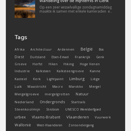
Wandeling over de mijnterrils in Genk
Op een zeer wisselvallige zondagnamiddag
maakte ik samen met enkele kameraden e..
Tags
België
Ardennen
Afrika
Architectuur
Bos
Diest
Frankrijk
Duitsland
Eben-Emael
Genk
Groeve
Herfst
Hiken
Hiking
Hoge Venen
Industrie
Kanne
Kalksteen
Kalksteengroeve
Limburg
Kasteel
Liège
Kerk
Lightpaint
Luik
Maastricht
Macro
Marokko
Mergel
Natuur
Mergelgroeve
mergelgrotten
Ondergronds
Nederland
Startrails
Steenkoolmijn
Strobism
UNESCO Werelderfgoed
urbex
Vlaanderen
Vlaams-Brabant
Vuurwerk
Wallonië
West-Vlaanderen
Zonsondergang