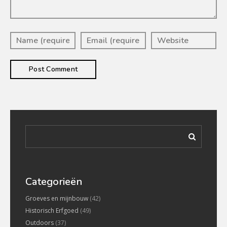
Categorieën
Groeves en mijnbouw
(42)
Historisch Erfgoed
(49)
Outdoors
(37)