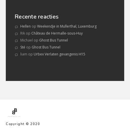
Recente reacties
Hellen
op
Weekendje in Mullerthal, Luxemburg
Rik
op
Château de Hermalle-sous-Huy
Michael
op
Ghost Bus Tunnel
Sté
op
Ghost Bus Tunnel
liam
op
Urbex Verlaten gevangenis H15
Copyright © 2020