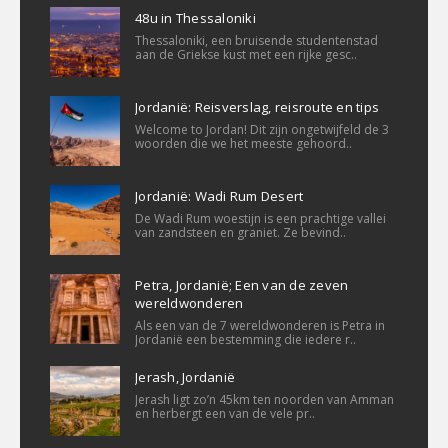
48u in Thessaloniki
Thessaloniki, een bruisende studentenstad
aan de Griekse kust met een rijke gesc..
Jordanië: Reisverslag, reisroute en tips
Welcome to Jordan! Dit zijn ongetwijfeld de 3
woorden die we het meeste gehoord..
Jordanië: Wadi Rum Desert
De Wadi Rum woestijn is een prachtige vallei
van zandsteen en graniet. Ze bevind..
Petra, Jordanië; Een van de zeven
wereldwonderen
Als een van de 7 wereldwonderen is Petra in
Jordanië een bestemming die iedere r..
Jerash, Jordanië
Jerash ligt zo’n 45km ten noorden van Amman
en herbergt een van de vele pr..