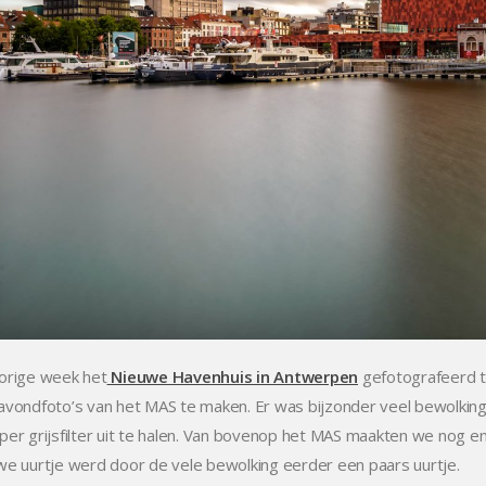
orige week het
Nieuwe Havenhuis in Antwerpen
gefotografeerd 
avondfoto’s van het MAS te maken. Er was bijzonder veel bewolkin
per grijsfilter uit te halen. Van bovenop het MAS maakten we nog en
we uurtje werd door de vele bewolking eerder een paars uurtje.