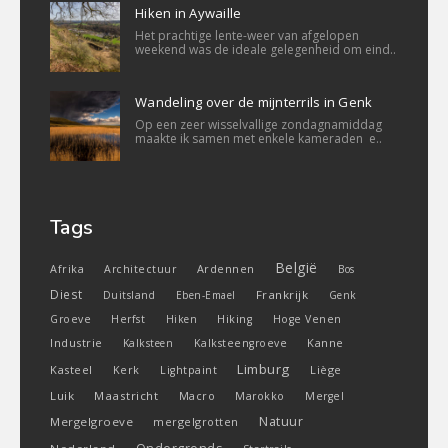
Hiken in Aywaille
Het prachtige lente-weer van afgelopen
weekend was de ideale gelegenheid om eind..
Wandeling over de mijnterrils in Genk
Op een zeer wisselvallige zondagnamiddag
maakte ik samen met enkele kameraden e..
Tags
België
Ardennen
Afrika
Architectuur
Bos
Diest
Frankrijk
Duitsland
Eben-Emael
Genk
Groeve
Herfst
Hiken
Hiking
Hoge Venen
Industrie
Kanne
Kalksteen
Kalksteengroeve
Limburg
Kasteel
Liège
Kerk
Lightpaint
Luik
Maastricht
Macro
Marokko
Mergel
Natuur
Mergelgroeve
mergelgrotten