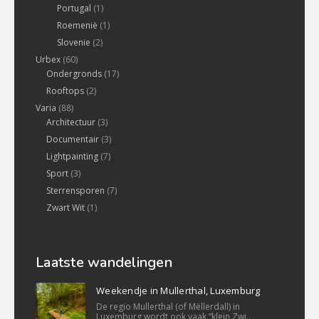
Portugal
(1)
Roemenië
(1)
Slovenie
(2)
Urbex
(60)
Ondergronds
(17)
Rooftops
(2)
Varia
(88)
Architectuur
(3)
Documentair
(3)
Lightpainting
(7)
Sport
(3)
Sterrensporen
(7)
Zwart Wit
(1)
Laatste wandelingen
Weekendje in Mullerthal, Luxemburg
De regio Mullerthal (of Mëllerdall) in
Luxemburg wordt ook vaak “klein Zwi..