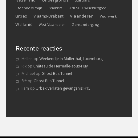
Ondergronds
Nederland
Startrails
Steenkoolmijn
Strobism
UNESCO Werelderfgoed
urbex
Vlaanderen
Vlaams-Brabant
Vuurwerk
Wallonië
West-Vlaanderen
Zonsondergang
Recente reacties
Hellen
op
Weekendje in Mullerthal, Luxemburg
Rik
op
Château de Hermalle-sous-Huy
Michael
op
Ghost Bus Tunnel
Sté
op
Ghost Bus Tunnel
liam
op
Urbex Verlaten gevangenis H15