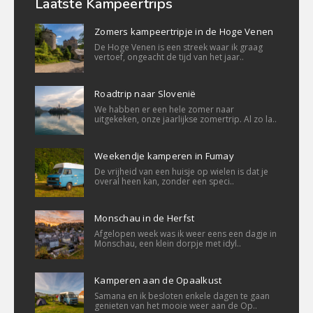
Laatste Kampeertrips
Zomers kampeertripje in de Hoge Venen
De Hoge Venen is een streek waar ik graag
vertoef, ongeacht de tijd van het jaar..
Roadtrip naar Slovenië
We habben er een hele zomer naar
uitgekeken, onze jaarlijkse zomertrip. Al zo la..
Weekendje kamperen in Fumay
De vrijheid van een huisje op wielen is dat je
overal heen kan, zonder een speci..
Monschau in de Herfst
Afgelopen week was ik weer eens een dagje in
Monschau, een klein dorpje met idyl..
Kamperen aan de Opaalkust
Samana en ik besloten enkele dagen te gaan
genieten van het mooie weer aan de Op..