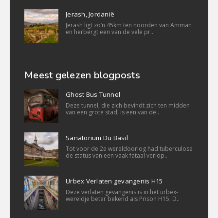
Jerash, Jordanië
Jerash ligt zo’n 45km ten noorden van Amman
en herbergt een van de vele pr..
Meest gelezen blogposts
Ghost Bus Tunnel
Deze tunnel, die zich bevindt zich ten midden
van een grote stad, is een van de..
Sanatorium Du Basil
Tot voor de 2e wereldoorlog had tuberculose
de status van een vaak fataal verlop..
Urbex Verlaten gevangenis H15
Deze verlaten gevangenis is in het urbex-
wereldje beter bekend als Prison H15. D..