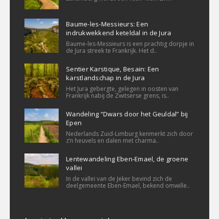
Baume-les-Messieurs: Een
indrukwekkend keteldal in de Jura
Baume-les-Messieurs is een prachtig dorpje in
de Jura streek te Frankrijk. Het d..
Sentier Karstique, Besain: Een
karstlandschap in de Jura
Het Jura gebergte, gelegen in oosten van
Frankrijk nabij de Zwitserse grens, is..
Wandeling “Dwars door het Geuldal” bij
Epen
Nederlands Zuid-Limburg kenmerkt zich door
z’n heuvels en dalen met charma..
Lentewandeling Eben-Emael, de groene
vallei
In de vallei van de Jeker bevind zich de
deelgemeente Eben-Emael, bekend omwille..