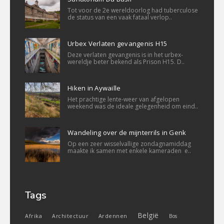
Tot voor de 2e wereldoorlog had tuberculose
de status van een vaak fataal verlop..
Urbex Verlaten gevangenis H15
Deze verlaten gevangenis is in het urbex-
wereldje beter bekend als Prison H15. D..
Hiken in Aywaille
Het prachtige lente-weer van afgelopen
weekend was de ideale gelegenheid om eind..
Wandeling over de mijnterrils in Genk
Op een zeer wisselvallige zondagnamiddag
maakte ik samen met enkele kameraden e..
Tags
België
Ardennen
Afrika
Architectuur
Bos