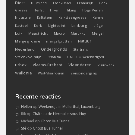
Diest
Frankrijk
Duitsland
Eben-Emael
Genk
Groeve
Herfst
Hiken
Hiking
Hoge Venen
Industrie
Kanne
Kalksteen
Kalksteengroeve
Limburg
Kasteel
Liège
Kerk
Lightpaint
Luik
Maastricht
Macro
Marokko
Mergel
Natuur
Mergelgroeve
mergelgrotten
Ondergronds
Nederland
Startrails
Steenkoolmijn
Strobism
UNESCO Werelderfgoed
urbex
Vlaanderen
Vlaams-Brabant
Vuurwerk
Wallonië
West-Vlaanderen
Zonsondergang
Recente reacties
Hellen
op
Weekendje in Mullerthal, Luxemburg
Rik
op
Château de Hermalle-sous-Huy
Michael
op
Ghost Bus Tunnel
Sté
op
Ghost Bus Tunnel