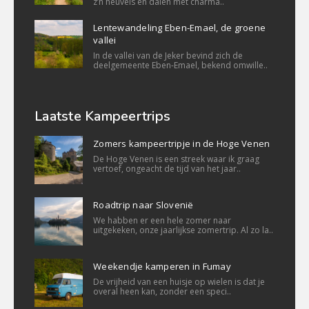
z’n heuvels en dalen met charma..
Lentewandeling Eben-Emael, de groene
vallei
In de vallei van de Jeker bevind zich de
deelgemeente Eben-Emael, bekend omwille..
Laatste Kampeertrips
Zomers kampeertripje in de Hoge Venen
De Hoge Venen is een streek waar ik graag
vertoef, ongeacht de tijd van het jaar..
Roadtrip naar Slovenië
We habben er een hele zomer naar
uitgekeken, onze jaarlijkse zomertrip. Al zo la..
Weekendje kamperen in Fumay
De vrijheid van een huisje op wielen is dat je
overal heen kan, zonder een speci..