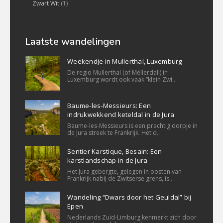
Zwart Wit
(1)
Laatste wandelingen
Weekendje in Mullerthal, Luxemburg
De regio Mullerthal (of Mëllerdall) in
Luxemburg wordt ook vaak “klein Zwi..
Baume-les-Messieurs: Een
indrukwekkend keteldal in de Jura
Baume-les-Messieurs is een prachtig dorpje in
de Jura streek te Frankrijk. Het d..
Sentier Karstique, Besain: Een
karstlandschap in de Jura
Het Jura gebergte, gelegen in oosten van
Frankrijk nabij de Zwitserse grens, is..
Wandeling “Dwars door het Geuldal” bij
Epen
Nederlands Zuid-Limburg kenmerkt zich door