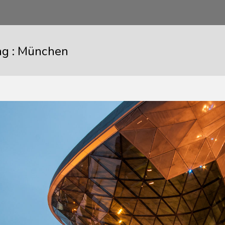
ag :
München