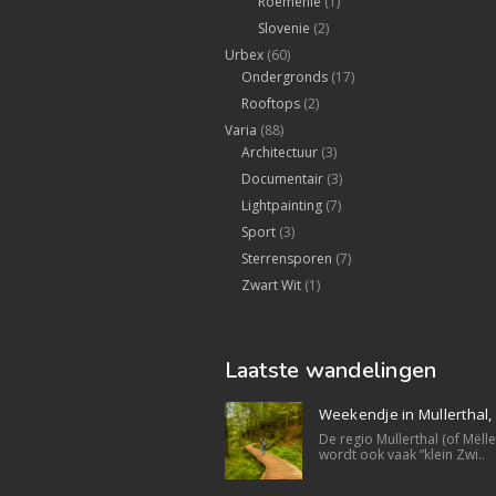
Roemenië
(1)
Slovenie
(2)
Urbex
(60)
Ondergronds
(17)
Rooftops
(2)
Varia
(88)
Architectuur
(3)
Documentair
(3)
Lightpainting
(7)
Sport
(3)
Sterrensporen
(7)
Zwart Wit
(1)
Laatste wandelingen
Weekendje in Mullerthal
De regio Mullerthal (of Mëll
wordt ook vaak “klein Zwi..