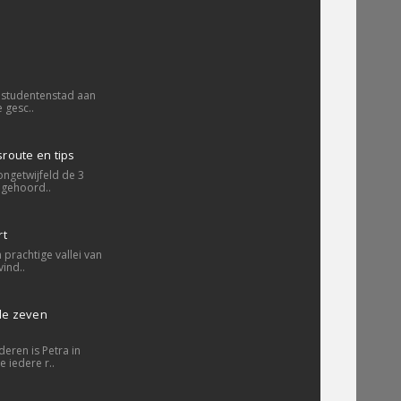
 studentenstad aan
 gesc..
sroute en tips
ongetwijfeld de 3
 gehoord..
rt
prachtige vallei van
ind..
 de zeven
eren is Petra in
 iedere r..