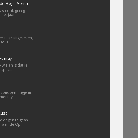
 de Hoge Venen
 waar ik graag
het jaar..
r naar uitgekeken,
zo la..
 Fumay
 wielen is dat je
speci..
eens een dagje in
et idyl..
ust
le dagen te gaan
r aan de Op..