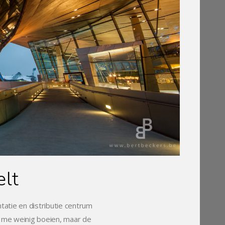
lt
tatie en distributie centrum
me weinig boeien, maar de