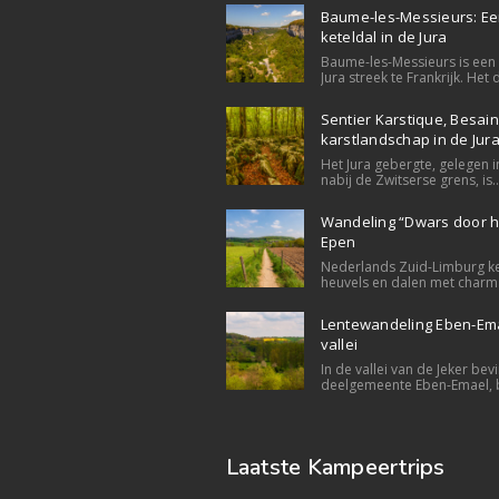
Baume-les-Messieurs: E
keteldal in de Jura
Baume-les-Messieurs is een 
Jura streek te Frankrijk. Het d
Sentier Karstique, Besain
karstlandschap in de Jur
Het Jura gebergte, gelegen i
nabij de Zwitserse grens, is..
Wandeling “Dwars door he
Epen
Nederlands Zuid-Limburg ke
heuvels en dalen met charma
Lentewandeling Eben-Ema
vallei
In de vallei van de Jeker bev
deelgemeente Eben-Emael, b
Laatste Kampeertrips