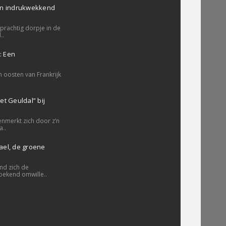
en indrukwekkend
prachtig dorpje in de
..
: Een
a
n oosten van Frankrijk
t Geuldal” bij
nmerkt zich door z’n
..
el, de groene
ind zich de
ekend omwille..