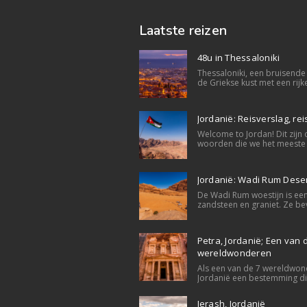
Laatste reizen
48u in Thessaloniki
Thessaloniki, een bruisende
de Griekse kust met een rijke
Jordanië: Reisverslag, rei
Welcome to Jordan! Dit zijn 
woorden die we het meeste
Jordanië: Wadi Rum Dese
De Wadi Rum woestijn is een 
zandsteen en graniet. Ze bev
Petra, Jordanië; Een van
wereldwonderen
Als een van de 7 wereldwond
Jordanië een bestemming die
Jerash, Jordanië