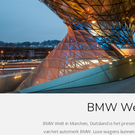
BMW We
BMW Welt in München, Duitsland is het presen
van het automerk BMW. Luxe wagens kunnen 