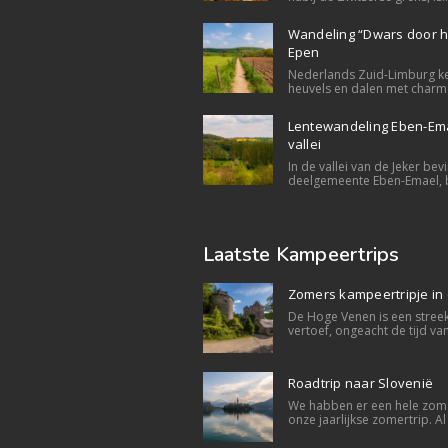
Wandeling “Dwars door he
Epen
Nederlands Zuid-Limburg ke
heuvels en dalen met charma
Lentewandeling Eben-Ema
vallei
In de vallei van de Jeker bev
deelgemeente Eben-Emael, b
Laatste Kampeertrips
Zomers kampeertripje in
De Hoge Venen is een streek
vertoef, ongeacht de tijd van 
Roadtrip naar Slovenië
We habben er een hele zome
onze jaarlijkse zomertrip. Al 