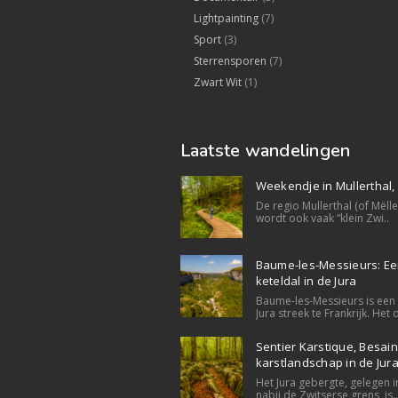
Lightpainting
(7)
Sport
(3)
Sterrensporen
(7)
Zwart Wit
(1)
Laatste wandelingen
Weekendje in Mullerthal
De regio Mullerthal (of Mëll
wordt ook vaak “klein Zwi..
Baume-les-Messieurs: E
keteldal in de Jura
Baume-les-Messieurs is een 
Jura streek te Frankrijk. Het d
Sentier Karstique, Besain
karstlandschap in de Jur
Het Jura gebergte, gelegen i
nabij de Zwitserse grens, is..