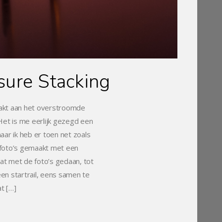
ure Stacking
akt aan het overstroomde
Het is me eerlijk gezegd een
aar ik heb er toen net zoals
ar foto’s gemaakt met een
wat met de foto’s gedaan, tot
een startrail, eens samen te
t […]