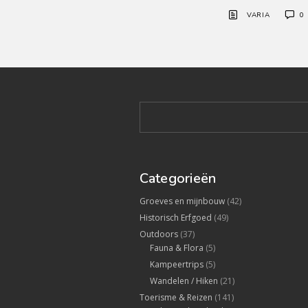
VARIA
0
Categorieën
Groeves en mijnbouw
(42)
Historisch Erfgoed
(49)
Outdoors
(37)
Fauna & Flora
(5)
Kampeertrips
(5)
Wandelen / Hiken
(21)
Toerisme & Reizen
(141)