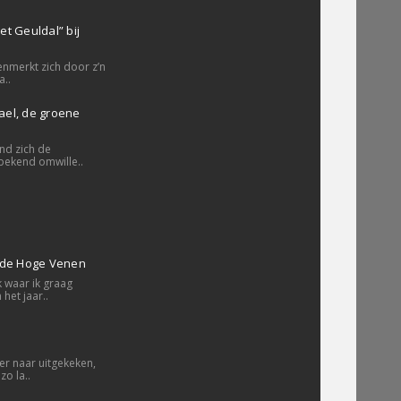
t Geuldal” bij
nmerkt zich door z’n
..
el, de groene
ind zich de
ekend omwille..
 de Hoge Venen
 waar ik graag
het jaar..
r naar uitgekeken,
zo la..