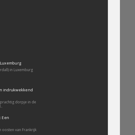
, Luxemburg
erdall) in Luxemburg
en indrukwekkend
prachtig dorpje in de
..
: Een
a
n oosten van Frankrijk