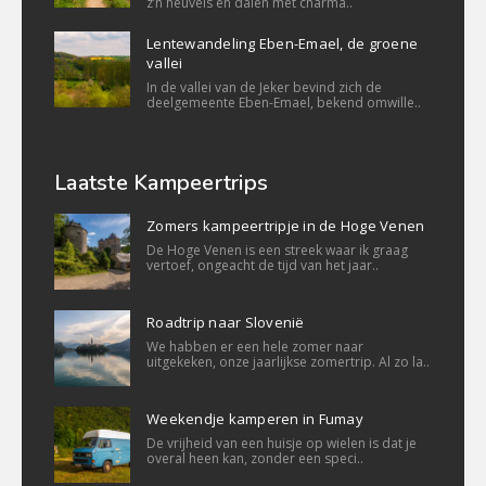
z’n heuvels en dalen met charma..
Lentewandeling Eben-Emael, de groene
vallei
In de vallei van de Jeker bevind zich de
deelgemeente Eben-Emael, bekend omwille..
Laatste Kampeertrips
Zomers kampeertripje in de Hoge Venen
De Hoge Venen is een streek waar ik graag
vertoef, ongeacht de tijd van het jaar..
Roadtrip naar Slovenië
We habben er een hele zomer naar
uitgekeken, onze jaarlijkse zomertrip. Al zo la..
Weekendje kamperen in Fumay
De vrijheid van een huisje op wielen is dat je
overal heen kan, zonder een speci..