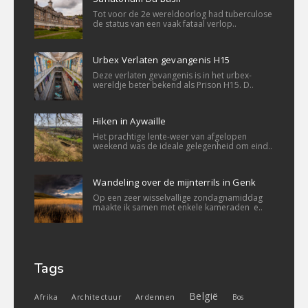
Tot voor de 2e wereldoorlog had tuberculose
de status van een vaak fataal verlop..
Urbex Verlaten gevangenis H15
Deze verlaten gevangenis is in het urbex-
wereldje beter bekend als Prison H15. D..
Hiken in Aywaille
Het prachtige lente-weer van afgelopen
weekend was de ideale gelegenheid om eind..
Wandeling over de mijnterrils in Genk
Op een zeer wisselvallige zondagnamiddag
maakte ik samen met enkele kameraden e..
Tags
België
Ardennen
Afrika
Architectuur
Bos