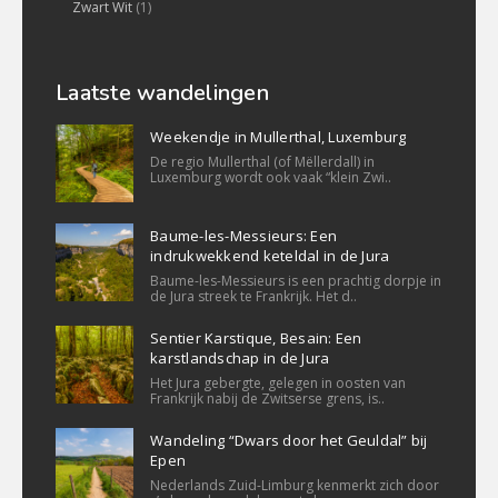
Zwart Wit
(1)
Laatste wandelingen
Weekendje in Mullerthal, Luxemburg
De regio Mullerthal (of Mëllerdall) in
Luxemburg wordt ook vaak “klein Zwi..
Baume-les-Messieurs: Een
indrukwekkend keteldal in de Jura
Baume-les-Messieurs is een prachtig dorpje in
de Jura streek te Frankrijk. Het d..
Sentier Karstique, Besain: Een
karstlandschap in de Jura
Het Jura gebergte, gelegen in oosten van
Frankrijk nabij de Zwitserse grens, is..
Wandeling “Dwars door het Geuldal” bij
Epen
Nederlands Zuid-Limburg kenmerkt zich door