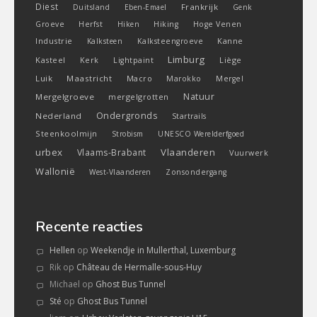
Diest
Frankrijk
Duitsland
Eben-Emael
Genk
Groeve
Herfst
Hiken
Hiking
Hoge Venen
Industrie
Kanne
Kalksteen
Kalksteengroeve
Limburg
Kasteel
Liège
Kerk
Lightpaint
Luik
Maastricht
Macro
Marokko
Mergel
Natuur
Mergelgroeve
mergelgrotten
Ondergronds
Nederland
Startrails
Steenkoolmijn
Strobism
UNESCO Werelderfgoed
urbex
Vlaanderen
Vlaams-Brabant
Vuurwerk
Wallonië
West-Vlaanderen
Zonsondergang
Recente reacties
Hellen
op
Weekendje in Mullerthal, Luxemburg
Rik
op
Château de Hermalle-sous-Huy
Michael
op
Ghost Bus Tunnel
Sté
op
Ghost Bus Tunnel