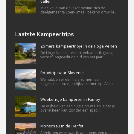
vallei
In de vallei van de Jeker bevind zich de
deelgemeente Eben-Emael, bekend omwille..
Laatste Kampeertrips
Zomers kampeertripje in de Hoge Venen
De Hoge Venen is een streek waar ik graag
vertoef, ongeacht de tijd van het jaar..
Roadtrip naar Slovenië
We habben er een hele zomer naar
uitgekeken, onze jaarlijkse zomertrip. Al zo la..
Weekendje kamperen in Fumay
De vrijheid van een huisje op wielen is dat je
overal heen kan, zonder een speci..
Monschau in de Herfst
Afgelopen week was ik weer eens een dagje in