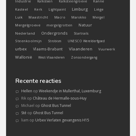
Industrie
Kanne
Kalksteen
Kalksteengroeve
Limburg
Kasteel
Liège
Kerk
Lightpaint
Luik
Maastricht
Macro
Marokko
Mergel
Natuur
Mergelgroeve
mergelgrotten
Ondergronds
Nederland
Startrails
Steenkoolmijn
Strobism
UNESCO Werelderfgoed
urbex
Vlaanderen
Vlaams-Brabant
Vuurwerk
Wallonië
West-Vlaanderen
Zonsondergang
Recente reacties
Hellen
op
Weekendje in Mullerthal, Luxemburg
Rik
op
Château de Hermalle-sous-Huy
Michael
op
Ghost Bus Tunnel
Sté
op
Ghost Bus Tunnel
liam
op
Urbex Verlaten gevangenis H15