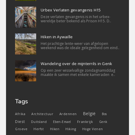
Urbex Verlaten gevangenis H15
Deze verlaten gevangenis is in het urbex-
wereldje beter bekend als Prison H15. D..
Hiken in Aywaille
Het prachtige lente-weer van afgelopen
weekend was de ideale gelegenheid om eind..
Wandeling over de mijnterrils in Genk
Op een zeer wisselvallige zondagnamiddag
maakte ik samen met enkele kameraden e..
Tags
België
Ardennen
Afrika
Architectuur
Bos
Diest
Frankrijk
Duitsland
Eben-Emael
Genk
Groeve
Herfst
Hiken
Hiking
Hoge Venen