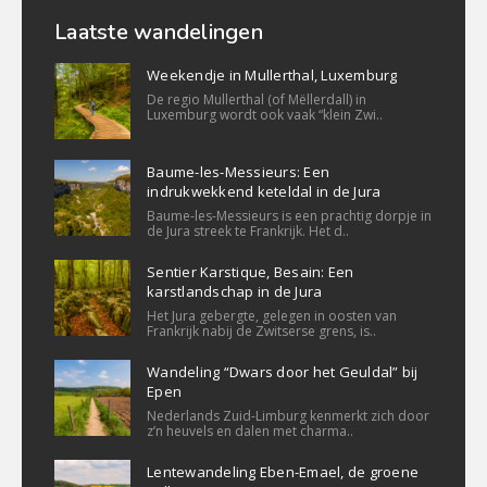
Laatste wandelingen
Weekendje in Mullerthal, Luxemburg
De regio Mullerthal (of Mëllerdall) in
Luxemburg wordt ook vaak “klein Zwi..
Baume-les-Messieurs: Een
indrukwekkend keteldal in de Jura
Baume-les-Messieurs is een prachtig dorpje in
de Jura streek te Frankrijk. Het d..
Sentier Karstique, Besain: Een
karstlandschap in de Jura
Het Jura gebergte, gelegen in oosten van
Frankrijk nabij de Zwitserse grens, is..
Wandeling “Dwars door het Geuldal” bij
Epen
Nederlands Zuid-Limburg kenmerkt zich door
z’n heuvels en dalen met charma..
Lentewandeling Eben-Emael, de groene