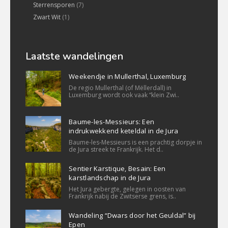
Sterrensporen
(7)
Zwart Wit
(1)
Laatste wandelingen
Weekendje in Mullerthal, Luxemburg
De regio Mullerthal (of Mëllerdall) in
Luxemburg wordt ook vaak “klein Zwi..
Baume-les-Messieurs: Een
indrukwekkend keteldal in de Jura
Baume-les-Messieurs is een prachtig dorpje in
de Jura streek te Frankrijk. Het d..
Sentier Karstique, Besain: Een
karstlandschap in de Jura
Het Jura gebergte, gelegen in oosten van
Frankrijk nabij de Zwitserse grens, is..
Wandeling “Dwars door het Geuldal” bij
Epen