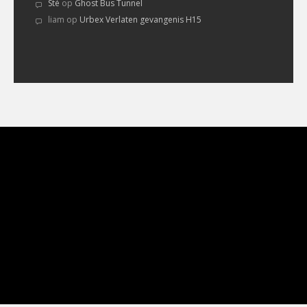
Sté
op
Ghost Bus Tunnel
liam
op
Urbex Verlaten gevangenis H15