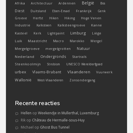
België
Ardennen
Afrika
Architectuur
Bos
Diest
Frankrijk
Duitsland
Eben-Emael
Genk
Groeve
Herfst
Hiken
Hiking
Hoge Venen
Industrie
Kanne
Kalksteen
Kalksteengroeve
Limburg
Kasteel
Liège
Kerk
Lightpaint
Luik
Maastricht
Macro
Marokko
Mergel
Natuur
Mergelgroeve
mergelgrotten
Ondergronds
Nederland
Startrails
Steenkoolmijn
Strobism
UNESCO Werelderfgoed
urbex
Vlaanderen
Vlaams-Brabant
Vuurwerk
Wallonië
West-Vlaanderen
Zonsondergang
Recente reacties
Hellen
op
Weekendje in Mullerthal, Luxemburg
Rik
op
Château de Hermalle-sous-Huy
Michael
op
Ghost Bus Tunnel