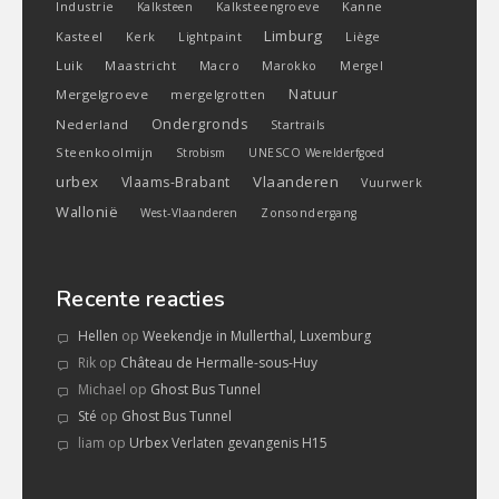
Industrie
Kanne
Kalksteen
Kalksteengroeve
Limburg
Kasteel
Liège
Kerk
Lightpaint
Luik
Maastricht
Macro
Marokko
Mergel
Natuur
Mergelgroeve
mergelgrotten
Ondergronds
Nederland
Startrails
Steenkoolmijn
Strobism
UNESCO Werelderfgoed
urbex
Vlaanderen
Vlaams-Brabant
Vuurwerk
Wallonië
West-Vlaanderen
Zonsondergang
Recente reacties
Hellen
op
Weekendje in Mullerthal, Luxemburg
Rik
op
Château de Hermalle-sous-Huy
Michael
op
Ghost Bus Tunnel
Sté
op
Ghost Bus Tunnel
liam
op
Urbex Verlaten gevangenis H15