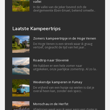
vallei
In de vallei van de Jeker bevind zich de
deelgemeente Eben-Emael, bekend omwille..
Laatste Kampeertrips
Zomers kampeertripje in de Hoge Venen
De Hoge Venen is een streek waar ik graag
vertoef, ongeacht de tijd van het jaar..
Roadtrip naar Slovenië
We habben er een hele zomer naar
uitgekeken, onze jaarlijkse zomertrip. Al zo la..
Weekendje kamperen in Fumay
De vrijheid van een huisje op wielen is dat je
overal heen kan, zonder een speci..
Monschau in de Herfst
Afgelopen week was ik weer eens een dagje in