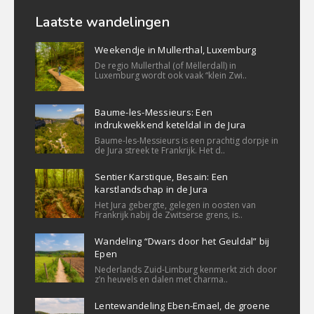
Laatste wandelingen
Weekendje in Mullerthal, Luxemburg
De regio Mullerthal (of Mëllerdall) in
Luxemburg wordt ook vaak “klein Zwi..
Baume-les-Messieurs: Een
indrukwekkend keteldal in de Jura
Baume-les-Messieurs is een prachtig dorpje in
de Jura streek te Frankrijk. Het d..
Sentier Karstique, Besain: Een
karstlandschap in de Jura
Het Jura gebergte, gelegen in oosten van
Frankrijk nabij de Zwitserse grens, is..
Wandeling “Dwars door het Geuldal” bij
Epen
Nederlands Zuid-Limburg kenmerkt zich door
z’n heuvels en dalen met charma..
Lentewandeling Eben-Emael, de groene