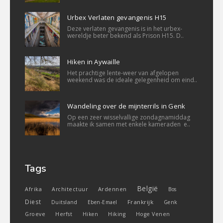
Urbex Verlaten gevangenis H15
Deze verlaten gevangenis is in het urbex-
wereldje beter bekend als Prison H15. D..
Hiken in Aywaille
Het prachtige lente-weer van afgelopen
weekend was de ideale gelegenheid om eind..
Wandeling over de mijnterrils in Genk
Op een zeer wisselvallige zondagnamiddag
maakte ik samen met enkele kameraden e..
Tags
België
Ardennen
Afrika
Architectuur
Bos
Diest
Frankrijk
Duitsland
Eben-Emael
Genk
Groeve
Herfst
Hiken
Hiking
Hoge Venen