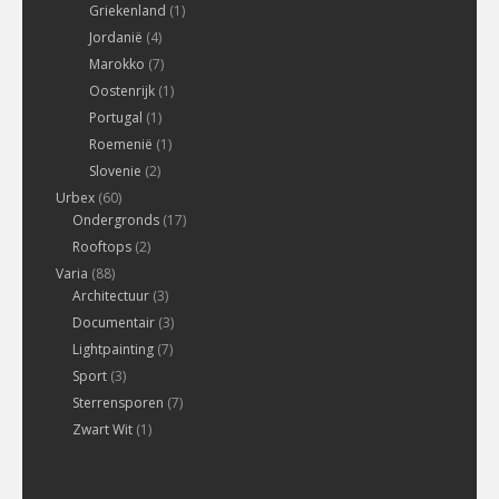
Griekenland
(1)
Jordanië
(4)
Marokko
(7)
Oostenrijk
(1)
Portugal
(1)
Roemenië
(1)
Slovenie
(2)
Urbex
(60)
Ondergronds
(17)
Rooftops
(2)
Varia
(88)
Architectuur
(3)
Documentair
(3)
Lightpainting
(7)
Sport
(3)
Sterrensporen
(7)
Zwart Wit
(1)