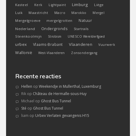
Limburg
Kasteel
Liège
Kerk
Lightpaint
Luik
Maastricht
Macro
Marokko
Mergel
Natuur
Mergelgroeve
mergelgrotten
Ondergronds
Nederland
Startrails
Steenkoolmijn
Strobism
UNESCO Werelderfgoed
urbex
Vlaanderen
Vlaams-Brabant
Vuurwerk
Wallonië
West-Vlaanderen
Zonsondergang
Recente reacties
Hellen
op
Weekendje in Mullerthal, Luxemburg
Rik
op
Château de Hermalle-sous-Huy
Michael
op
Ghost Bus Tunnel
Sté
op
Ghost Bus Tunnel
liam
op
Urbex Verlaten gevangenis H15