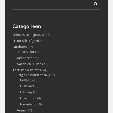
Categorieën
Groeves en mijnbouw
(42)
Historisch Erfgoed
(49)
Outdoors
(37)
Fauna & Flora
(5)
Kampeertrips
(5)
Wandelen / Hiken
(21)
Toerisme & Reizen
(141)
België en buurlanden
(127)
Belgie
(87)
Duitsland
(5)
Frankrijk
(12)
Luxemburg
(4)
Nederland
(18)
Reizen
(17)