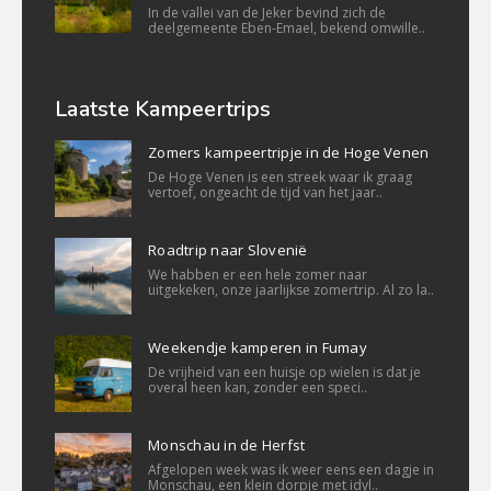
In de vallei van de Jeker bevind zich de
deelgemeente Eben-Emael, bekend omwille..
Laatste Kampeertrips
Zomers kampeertripje in de Hoge Venen
De Hoge Venen is een streek waar ik graag
vertoef, ongeacht de tijd van het jaar..
Roadtrip naar Slovenië
We habben er een hele zomer naar
uitgekeken, onze jaarlijkse zomertrip. Al zo la..
Weekendje kamperen in Fumay
De vrijheid van een huisje op wielen is dat je
overal heen kan, zonder een speci..
Monschau in de Herfst
Afgelopen week was ik weer eens een dagje in
Monschau, een klein dorpje met idyl..