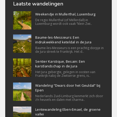
Laatste wandelingen
Weekendje in Mullerthal, Luxemburg
De regio Mullerthal (of Mëllerdall) in
Luxemburg wordt ook vaak “klein Zwi..
Baume-les-Messieurs: Een
indrukwekkend keteldal in de Jura
Baume-les-Messieurs is een prachtig dorpje in
de Jura streek te Frankrijk. Het d..
Sentier Karstique, Besain: Een
karstlandschap in de Jura
Het Jura gebergte, gelegen in oosten van
Frankrijk nabij de Zwitserse grens, is..
Wandeling “Dwars door het Geuldal” bij
Epen
Nederlands Zuid-Limburg kenmerkt zich door
z’n heuvels en dalen met charma..
Lentewandeling Eben-Emael, de groene
vallei