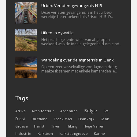
Urbex Verlaten gevangenis H15
Deze verlaten gevangenis is in het urbex-
wereldje beter bekend als Prison H15. D..
Hiken in Aywaille
Het prachtige lente-weer van afgelopen
weekend was de ideale gelegenheid om eind..
Wandeling over de mijnterrils in Genk
Op een zeer wisselvallige zondagnamiddag
maakte ik samen met enkele kameraden e..
Tags
België
Ardennen
Afrika
Architectuur
Bos
Diest
Frankrijk
Duitsland
Eben-Emael
Genk
Groeve
Herfst
Hiken
Hiking
Hoge Venen
Industrie
Kanne
Kalksteen
Kalksteengroeve