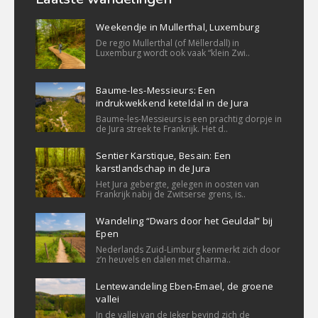
Weekendje in Mullerthal, Luxemburg
De regio Mullerthal (of Mëllerdall) in
Luxemburg wordt ook vaak “klein Zwi..
Baume-les-Messieurs: Een
indrukwekkend keteldal in de Jura
Baume-les-Messieurs is een prachtig dorpje in
de Jura streek te Frankrijk. Het d..
Sentier Karstique, Besain: Een
karstlandschap in de Jura
Het Jura gebergte, gelegen in oosten van
Frankrijk nabij de Zwitserse grens, is..
Wandeling “Dwars door het Geuldal” bij
Epen
Nederlands Zuid-Limburg kenmerkt zich door
z’n heuvels en dalen met charma..
Lentewandeling Eben-Emael, de groene
vallei
In de vallei van de Jeker bevind zich de