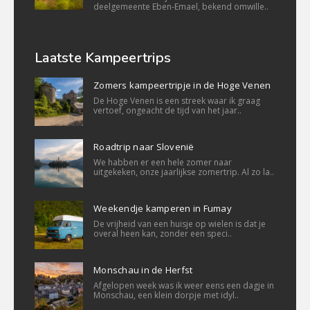
deelgemeente Eben-Emael, bekend omwille..
Laatste Kampeertrips
Zomers kampeertripje in de Hoge Venen
De Hoge Venen is een streek waar ik graag
vertoef, ongeacht de tijd van het jaar..
Roadtrip naar Slovenië
We habben er een hele zomer naar
uitgekeken, onze jaarlijkse zomertrip. Al zo la..
Weekendje kamperen in Fumay
De vrijheid van een huisje op wielen is dat je
overal heen kan, zonder een speci..
Monschau in de Herfst
Afgelopen week was ik weer eens een dagje in
Monschau, een klein dorpje met idyl..