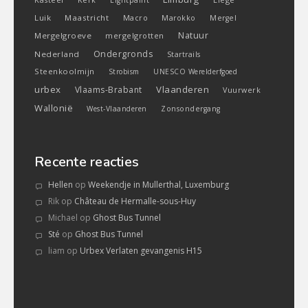
Kerk
Lightpaint
Luik
Maastricht
Macro
Marokko
Mergel
Natuur
Mergelgroeve
mergelgrotten
Ondergronds
Nederland
Startrails
Steenkoolmijn
Strobism
UNESCO Werelderfgoed
urbex
Vlaanderen
Vlaams-Brabant
Vuurwerk
Wallonië
West-Vlaanderen
Zonsondergang
Recente reacties
Hellen
op
Weekendje in Mullerthal, Luxemburg
Rik
op
Château de Hermalle-sous-Huy
Michael
op
Ghost Bus Tunnel
Sté
op
Ghost Bus Tunnel
liam
op
Urbex Verlaten gevangenis H15