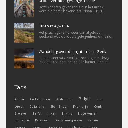
Urbex Verlaten gevangenis H15
Deze verlaten gevangenis is in het urbex-
wereldje beter bekend als Prison H15. D..
Hiken in Aywaille
Het prachtige lente-weer van afgelopen
weekend was de ideale gelegenheid om eind..
Wandeling over de mijnterrils in Genk
Op een zeer wisselvallige zondagnamiddag
maakte ik samen met enkele kameraden e..
Tags
België
Ardennen
Afrika
Architectuur
Bos
Diest
Frankrijk
Duitsland
Eben-Emael
Genk
Groeve
Herfst
Hiken
Hiking
Hoge Venen
Industrie
Kanne
Kalksteen
Kalksteengroeve
Limburg
Kasteel
Liège