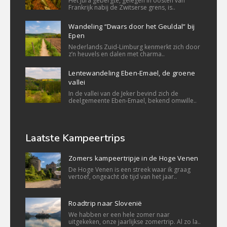
Het Jura gebergte, gelegen in oosten van
Frankrijk nabij de Zwitserse grens, is..
Wandeling “Dwars door het Geuldal” bij
Epen
Nederlands Zuid-Limburg kenmerkt zich door
z’n heuvels en dalen met charma..
Lentewandeling Eben-Emael, de groene
vallei
In de vallei van de Jeker bevind zich de
deelgemeente Eben-Emael, bekend omwille..
Laatste Kampeertrips
Zomers kampeertripje in de Hoge Venen
De Hoge Venen is een streek waar ik graag
vertoef, ongeacht de tijd van het jaar..
Roadtrip naar Slovenië
We habben er een hele zomer naar
uitgekeken, onze jaarlijkse zomertrip. Al zo la..