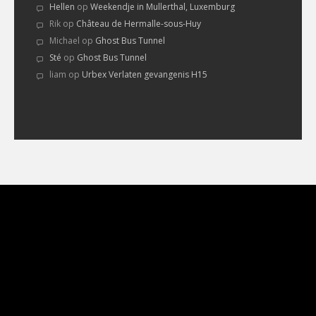
Hellen
op
Weekendje in Mullerthal, Luxemburg
Rik
op
Château de Hermalle-sous-Huy
Michael
op
Ghost Bus Tunnel
Sté
op
Ghost Bus Tunnel
liam
op
Urbex Verlaten gevangenis H15