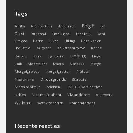
Tags
België
Ardennen
Afrika
Architectuur
Bos
Diest
Frankrijk
Duitsland
Eben-Emael
Genk
Groeve
Herfst
Hiken
Hiking
Hoge Venen
Industrie
Kanne
Kalksteen
Kalksteengroeve
Limburg
Kasteel
Liège
Kerk
Lightpaint
Luik
Maastricht
Macro
Marokko
Mergel
Natuur
Mergelgroeve
mergelgrotten
Ondergronds
Nederland
Startrails
Steenkoolmijn
Strobism
UNESCO Werelderfgoed
urbex
Vlaanderen
Vlaams-Brabant
Vuurwerk
Wallonië
West-Vlaanderen
Zonsondergang
Recente reacties