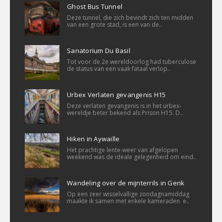
Ghost Bus Tunnel
Deze tunnel, die zich bevindt zich ten midden
van een grote stad, is een van de..
Sanatorium Du Basil
Tot voor de 2e wereldoorlog had tuberculose
de status van een vaak fataal verlop..
Urbex Verlaten gevangenis H15
Deze verlaten gevangenis is in het urbex-
wereldje beter bekend als Prison H15. D..
Hiken in Aywaille
Het prachtige lente-weer van afgelopen
weekend was de ideale gelegenheid om eind..
Wandeling over de mijnterrils in Genk
Op een zeer wisselvallige zondagnamiddag
maakte ik samen met enkele kameraden e..