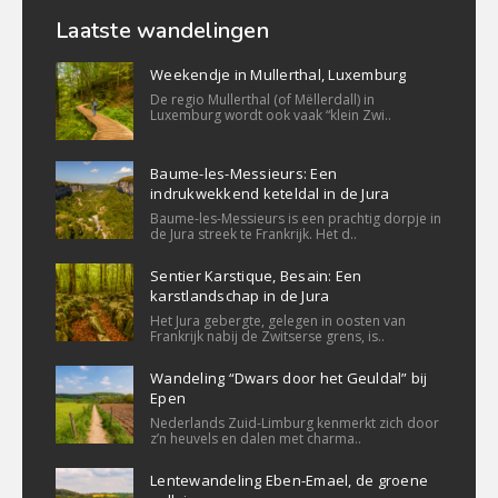
Laatste wandelingen
Weekendje in Mullerthal, Luxemburg
De regio Mullerthal (of Mëllerdall) in
Luxemburg wordt ook vaak “klein Zwi..
Baume-les-Messieurs: Een
indrukwekkend keteldal in de Jura
Baume-les-Messieurs is een prachtig dorpje in
de Jura streek te Frankrijk. Het d..
Sentier Karstique, Besain: Een
karstlandschap in de Jura
Het Jura gebergte, gelegen in oosten van
Frankrijk nabij de Zwitserse grens, is..
Wandeling “Dwars door het Geuldal” bij
Epen
Nederlands Zuid-Limburg kenmerkt zich door
z’n heuvels en dalen met charma..
Lentewandeling Eben-Emael, de groene