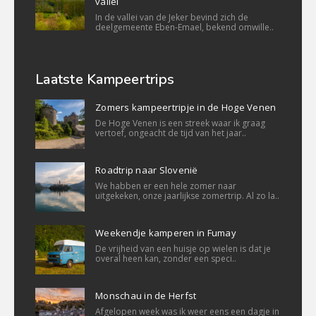
vallei
In de vallei van de Jeker bevind zich de
deelgemeente Eben-Emael, bekend omwille..
Laatste Kampeertrips
Zomers kampeertripje in de Hoge Venen
De Hoge Venen is een streek waar ik graag
vertoef, ongeacht de tijd van het jaar..
Roadtrip naar Slovenië
We habben er een hele zomer naar
uitgekeken, onze jaarlijkse zomertrip. Al zo la..
Weekendje kamperen in Fumay
De vrijheid van een huisje op wielen is dat je
overal heen kan, zonder een speci..
Monschau in de Herfst
Afgelopen week was ik weer eens een dagje in