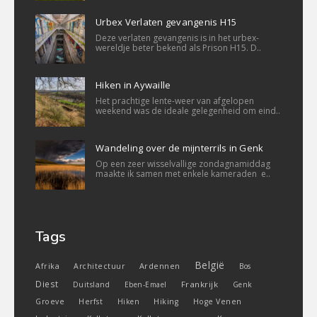
Urbex Verlaten gevangenis H15
Deze verlaten gevangenis is in het urbex-
wereldje beter bekend als Prison H15. D..
Hiken in Aywaille
Het prachtige lente-weer van afgelopen
weekend was de ideale gelegenheid om eind..
Wandeling over de mijnterrils in Genk
Op een zeer wisselvallige zondagnamiddag
maakte ik samen met enkele kameraden e..
Tags
België
Ardennen
Afrika
Architectuur
Bos
Diest
Frankrijk
Duitsland
Eben-Emael
Genk
Groeve
Herfst
Hiken
Hiking
Hoge Venen