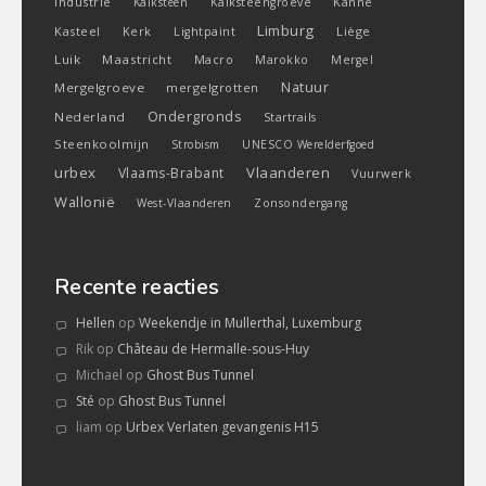
Industrie
Kanne
Kalksteen
Kalksteengroeve
Limburg
Kasteel
Liège
Kerk
Lightpaint
Luik
Maastricht
Macro
Marokko
Mergel
Natuur
Mergelgroeve
mergelgrotten
Ondergronds
Nederland
Startrails
Steenkoolmijn
Strobism
UNESCO Werelderfgoed
urbex
Vlaanderen
Vlaams-Brabant
Vuurwerk
Wallonië
West-Vlaanderen
Zonsondergang
Recente reacties
Hellen
op
Weekendje in Mullerthal, Luxemburg
Rik
op
Château de Hermalle-sous-Huy
Michael
op
Ghost Bus Tunnel
Sté
op
Ghost Bus Tunnel
liam
op
Urbex Verlaten gevangenis H15