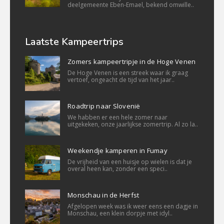
deelgemeente Eben-Emael, bekend omwille..
Laatste Kampeertrips
Zomers kampeertripje in de Hoge Venen
De Hoge Venen is een streek waar ik graag
vertoef, ongeacht de tijd van het jaar..
Roadtrip naar Slovenië
We habben er een hele zomer naar
uitgekeken, onze jaarlijkse zomertrip. Al zo la..
Weekendje kamperen in Fumay
De vrijheid van een huisje op wielen is dat je
overal heen kan, zonder een speci..
Monschau in de Herfst
Afgelopen week was ik weer eens een dagje in
Monschau, een klein dorpje met idyl..