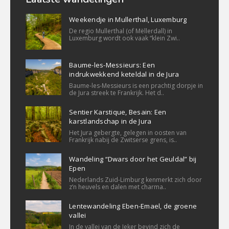
Weekendje in Mullerthal, Luxemburg
De regio Mullerthal (of Mëllerdall) in
Luxemburg wordt ook vaak “klein Zwi..
Baume-les-Messieurs: Een
indrukwekkend keteldal in de Jura
Baume-les-Messieurs is een prachtig dorpje in
de Jura streek te Frankrijk. Het d..
Sentier Karstique, Besain: Een
karstlandschap in de Jura
Het Jura gebergte, gelegen in oosten van
Frankrijk nabij de Zwitserse grens, is..
Wandeling “Dwars door het Geuldal” bij
Epen
Nederlands Zuid-Limburg kenmerkt zich door
z’n heuvels en dalen met charma..
Lentewandeling Eben-Emael, de groene
vallei
In de vallei van de Jeker bevind zich de