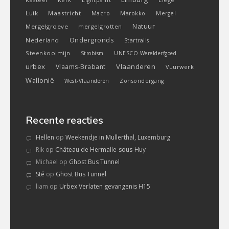
Kerk
Lightpaint
Luik
Maastricht
Macro
Marokko
Mergel
Natuur
Mergelgroeve
mergelgrotten
Ondergronds
Nederland
Startrails
Steenkoolmijn
Strobism
UNESCO Werelderfgoed
urbex
Vlaanderen
Vlaams-Brabant
Vuurwerk
Wallonië
West-Vlaanderen
Zonsondergang
Recente reacties
Hellen
op
Weekendje in Mullerthal, Luxemburg
Rik
op
Château de Hermalle-sous-Huy
Michael
op
Ghost Bus Tunnel
Sté
op
Ghost Bus Tunnel
liam
op
Urbex Verlaten gevangenis H15