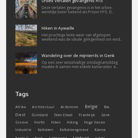
Urbex Verlaten gevangenis H15
Deze verlaten gevangenis is in het urbex-
wereldje beter bekend als Prison H15. D..
Hiken in Aywaille
Het prachtige lente-weer van afgelopen
weekend was de ideale gelegenheid om eind..
Wandeling over de mijnterrils in Genk
Op een zeer wisselvallige zondagnamiddag
maakte ik samen met enkele kameraden e..
Tags
België
Ardennen
Afrika
Architectuur
Bos
Diest
Frankrijk
Duitsland
Eben-Emael
Genk
Groeve
Herfst
Hiken
Hiking
Hoge Venen
Industrie
Kanne
Kalksteen
Kalksteengroeve
Limburg
Kasteel
Liège